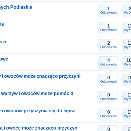
nych Podlaskie
1
Odpowiedzi
Wyśw
ss
1
1
Odpowiedzi
Wyśw
wie
2
1
Odpowiedzi
Wyśw
towe
4
1
Odpowiedzi
Wyśw
 i owoców może znacząco przyczyni
0
1
Odpowiedzi
Wyśw
ści warzyw i owoców może pomóc d
0
1
Odpowiedzi
Wyśw
i owoców przyczynia się do lepsz
0
1
Odpowiedzi
Wyśw
wa i owoce może znacząco przyczyn
0
1