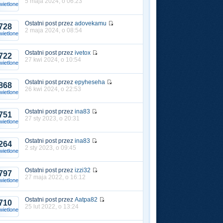
5 maja 2024, o 06:23
ietlone
Ostatni post przez
adovekamu
728
2 maja 2024, o 08:54
ietlone
Ostatni post przez
ivetox
722
27 kwi 2024, o 10:54
ietlone
Ostatni post przez
epyheseha
868
26 kwi 2024, o 22:53
ietlone
Ostatni post przez
ina83
751
27 sty 2023, o 20:31
ietlone
Ostatni post przez
ina83
264
2 sty 2023, o 09:45
ietlone
Ostatni post przez
izzi32
797
27 maja 2022, o 16:12
ietlone
Ostatni post przez
Aatpa82
710
25 lut 2022, o 13:24
ietlone