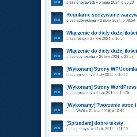
przez
onocawedi
» 5 maja 2024, o 06:23
Regularne spożywanie warzyw 
przez
adovekamu
» 2 maja 2024, o 08:54
Włączenie do diety dużej ilo
przez
ivetox
» 27 kwi 2024, o 10:54
Włączenie do diety dużej iloś
przez
epyheseha
» 26 kwi 2024, o 22:53
[Wykonam] Strony WP/Joomla/
przez
synonimy
» 2 sty 2015, o 10:22
[Wykonam] Strony WordPress i
przez
synonimy
» 6 cze 2016, o 14:25
[Wykonamy] Tworzenie stron i
przez
WiWi
» 21 mar 2016, o 10:49
[Sprzedam] dobre teksty
przez
plomyks
» 14 sie 2014, o 11:29