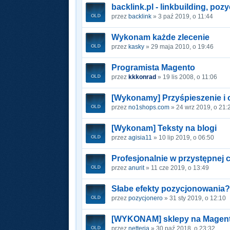
backlink.pl - linkbuilding, po
przez
backlink
» 3 paź 2019, o 11:44
Wykonam każde zlecenie
przez
kasky
» 29 maja 2010, o 19:46
Programista Magento
przez
kkkonrad
» 19 lis 2008, o 11:06
[Wykonamy] Przyśpieszenie i 
przez
no1shops.com
» 24 wrz 2019, o 21:
[Wykonam] Teksty na blogi
przez
agisia11
» 10 lip 2019, o 06:50
Profesjonalnie w przystępnej 
przez
anurit
» 11 cze 2019, o 13:49
Słabe efekty pozycjonowania
przez
pozycjonero
» 31 sty 2019, o 12:10
[WYKONAM] sklepy na Magent
przez
netteria
» 30 paź 2018, o 23:32