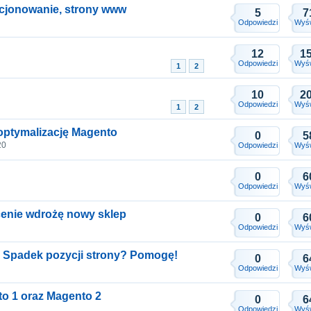
zycjonowanie, strony www
5
7
Odpowiedzi
Wyśw
12
1
Odpowiedzi
Wyśw
1
2
10
2
Odpowiedzi
Wyśw
1
2
optymalizację Magento
0
5
20
Odpowiedzi
Wyśw
0
6
Odpowiedzi
Wyśw
cenie wdrożę nowy sklep
0
6
Odpowiedzi
Wyśw
? Spadek pozycji strony? Pomogę!
0
6
Odpowiedzi
Wyśw
o 1 oraz Magento 2
0
6
Odpowiedzi
Wyśw