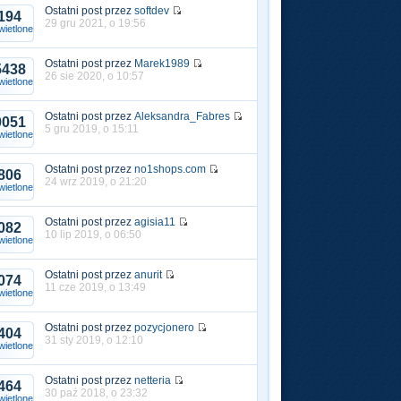
Ostatni post przez
softdev
194
29 gru 2021, o 19:56
ietlone
Ostatni post przez
Marek1989
5438
26 sie 2020, o 10:57
ietlone
Ostatni post przez
Aleksandra_Fabres
0051
5 gru 2019, o 15:11
ietlone
Ostatni post przez
no1shops.com
806
24 wrz 2019, o 21:20
ietlone
Ostatni post przez
agisia11
082
10 lip 2019, o 06:50
ietlone
Ostatni post przez
anurit
074
11 cze 2019, o 13:49
ietlone
Ostatni post przez
pozycjonero
404
31 sty 2019, o 12:10
ietlone
Ostatni post przez
netteria
464
30 paź 2018, o 23:32
ietlone