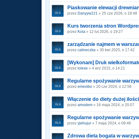
Piaskowanie elewacji drewnia
przez
Danyyw221
» 25 cze 2026, o 18:48
Kurs tworzenia stron Wordpre
przez
Kola
» 12 lut 2026, o 19:27
zarządzanie najmem w warsza
przez
calineczka
» 30 kwi 2025, o 17:42
[Wykonam] Druk wielkoforma
przez
lolexe
» 4 wrz 2015, o 14:21
Regularne spożywanie warzyw
przez
emexibo
» 20 cze 2024, o 12:56
Włączenie do diety dużej ilo
przez
amodem
» 16 maja 2024, o 20:07
Regularne spożywanie warzyw 
przez
yjehujur
» 7 maja 2024, o 09:46
Zdrowa dieta bogata w warzy