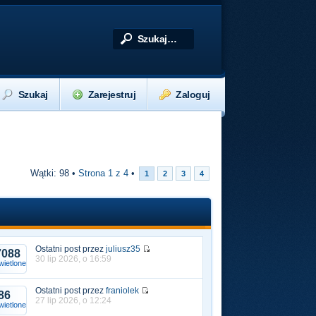
Szukaj
Zarejestruj
Zaloguj
Wątki: 98 •
Strona
1
z
4
•
1
2
3
4
Ostatni post przez
juliusz35
7088
30 lip 2026, o 16:59
ietlone
Ostatni post przez
franiolek
86
27 lip 2026, o 12:24
ietlone