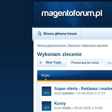
magentoforum.pl
Strona główna forum
Strona główna forum
‹
Zlecenia
‹
Wykonam zlecenie
Wykonam zlecenie
Napisz wątek
Wątki
Super oferta - Reklama i mark
przez
pawełas
» 15 sie 2018, o 17:24
Kursy
przez
dżejla
» 29 cze 2026, o 14:00