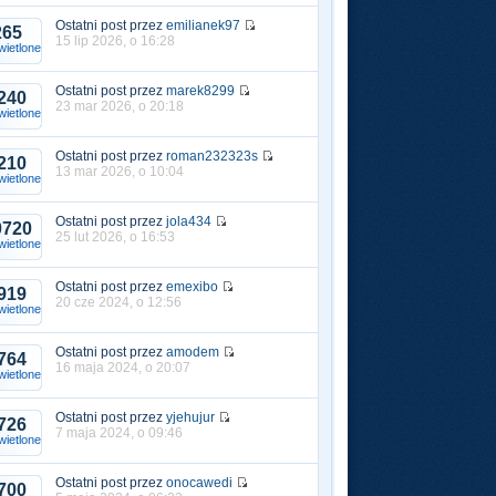
Ostatni post przez
emilianek97
265
15 lip 2026, o 16:28
ietlone
Ostatni post przez
marek8299
240
23 mar 2026, o 20:18
ietlone
Ostatni post przez
roman232323s
210
13 mar 2026, o 10:04
ietlone
Ostatni post przez
jola434
0720
25 lut 2026, o 16:53
ietlone
Ostatni post przez
emexibo
919
20 cze 2024, o 12:56
ietlone
Ostatni post przez
amodem
764
16 maja 2024, o 20:07
ietlone
Ostatni post przez
yjehujur
726
7 maja 2024, o 09:46
ietlone
Ostatni post przez
onocawedi
700