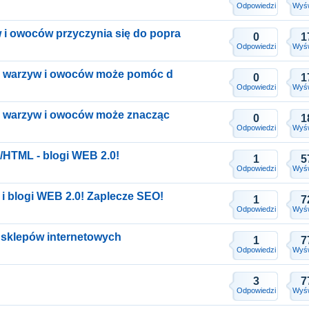
Odpowiedzi
Wyśw
i owoców przyczynia się do popra
0
1
Odpowiedzi
Wyśw
ści warzyw i owoców może pomóc d
0
1
Odpowiedzi
Wyśw
ci warzyw i owoców może znacząc
0
1
Odpowiedzi
Wyśw
HTML - blogi WEB 2.0!
1
5
Odpowiedzi
Wyśw
 blogi WEB 2.0! Zaplecze SEO!
1
7
Odpowiedzi
Wyśw
 sklepów internetowych
1
7
Odpowiedzi
Wyśw
3
7
Odpowiedzi
Wyśw