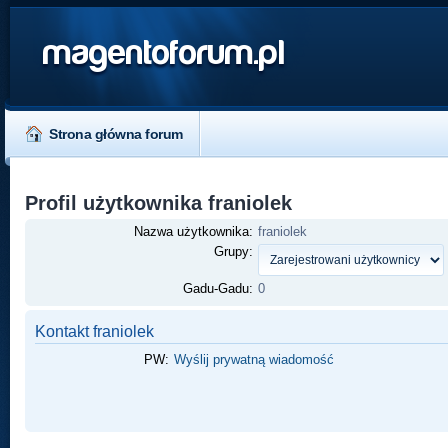
magentoforum.pl
Strona główna forum
Profil użytkownika franiolek
Nazwa użytkownika:
franiolek
Grupy:
Gadu-Gadu:
0
Kontakt franiolek
PW:
Wyślij prywatną wiadomość