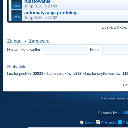
rusztowanie
16 lip 2026, o 20:40
automatyzacja produkcji
16 lip 2026, o 22:02
Liczba wątków
Zaloguj
•
Zarejestruj
Nazwa użytkownika:
Hasło:
Statystyki
Liczba postów:
22931
• Liczba wątków:
5272
• Liczba użytkowników:
11
GY
© Absolution design 
Powered by
phpB
News
Site map
Si