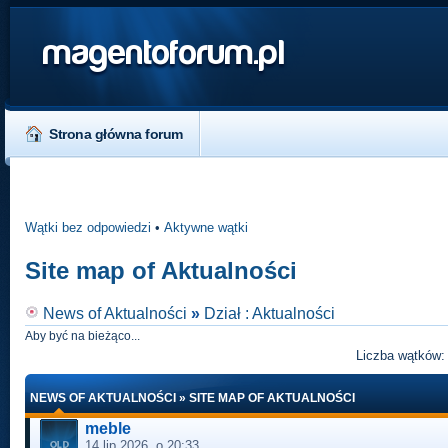
magentoforum.pl
Strona główna forum
Wątki bez odpowiedzi
•
Aktywne wątki
Site map of Aktualności
News of Aktualności
»
Dział : Aktualności
Aby być na bieżąco...
Liczba wątków
NEWS OF AKTUALNOŚCI
»
SITE MAP OF AKTUALNOŚCI
meble
14 lip 2026, o 20:33