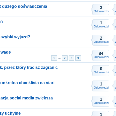
ez dużego doświadczenia
3
Odpowiedzi
oń
1
Odpowiedzi
a szybki wyjazd?
2
Odpowiedzi
uwagę
84
Odpowiedzi
...
1
7
8
9
, przez który tracisz zagranic
0
Odpowiedzi
konkretna checklista na start
1
Odpowiedzi
izacja social media zwiększa
1
Odpowiedzi
zy uchylne
1