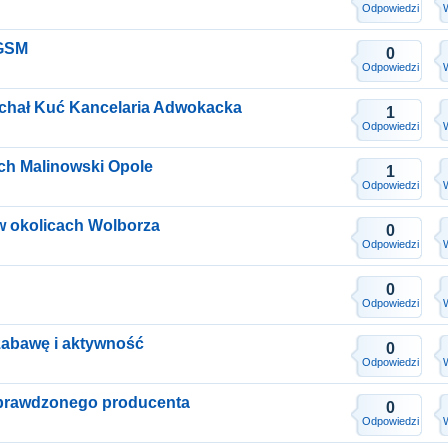
Odpowiedzi
 GSM
0
Odpowiedzi
chał Kuć Kancelaria Adwokacka
1
Odpowiedzi
ch Malinowski Opole
1
Odpowiedzi
 w okolicach Wolborza
0
Odpowiedzi
0
Odpowiedzi
zabawę i aktywność
0
Odpowiedzi
sprawdzonego producenta
0
Odpowiedzi