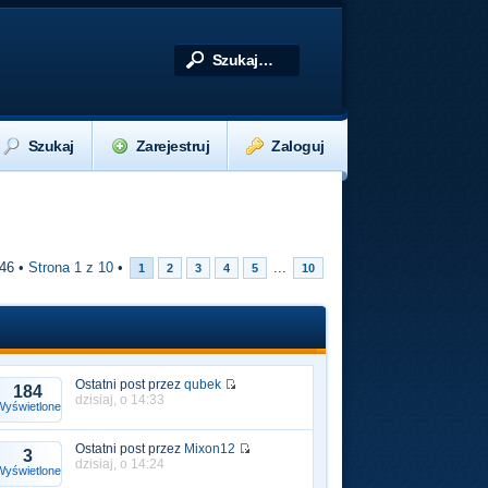
Szukaj
Zarejestruj
Zaloguj
246 •
Strona
1
z
10
•
...
1
2
3
4
5
10
Ostatni post przez
qubek
184
dzisiaj, o 14:33
Wyświetlone
Ostatni post przez
Mixon12
3
dzisiaj, o 14:24
Wyświetlone