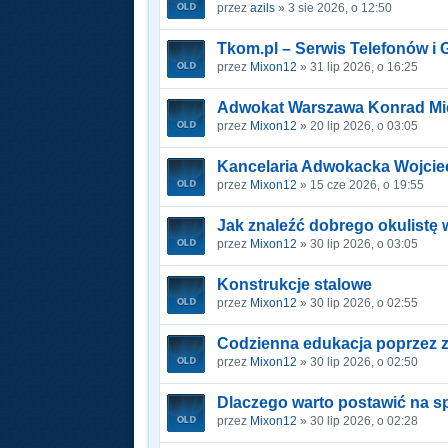
przez
azils
» 3 sie 2026, o 12:50
Tkom.pl – Serwis Telefonów i
przez
Mixon12
» 31 lip 2026, o 16:25
Adwokat Warszawa Konrad Mi
przez
Mixon12
» 20 lip 2026, o 03:05
Kancelaria Adwokacka Wojcie
przez
Mixon12
» 15 cze 2026, o 19:55
Jak znaleźć dobrego okulistę
przez
Mixon12
» 30 lip 2026, o 03:05
Konstrukcje stalowe
przez
Mixon12
» 30 lip 2026, o 02:55
Codzienna edukacja poprzez 
przez
Mixon12
» 30 lip 2026, o 02:50
Dlaczego warto postawić na 
przez
Mixon12
» 30 lip 2026, o 02:28