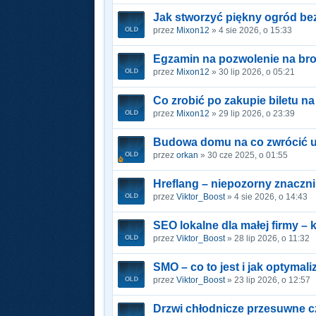
Jak stworzyć piękny ogród b
przez
Mixon12
» 4 sie 2026, o 15:33
Egzamin na pozwolenie na br
przez
Mixon12
» 30 lip 2026, o 05:21
Co zrobić po zakupie biletu n
przez
Mixon12
» 29 lip 2026, o 23:39
Budowa domu na co zwrócić 
przez
orkan
» 30 cze 2025, o 01:55
Hreflang – niepozorny znacznik
przez
Viktor_Boost
» 4 sie 2026, o 14:43
SEO lokalne dla małej firmy – 
przez
Viktor_Boost
» 28 lip 2026, o 11:32
SMO – co to jest i jak optymal
przez
Viktor_Boost
» 23 lip 2026, o 12:57
Drzwi chłodnicze przesuwne c