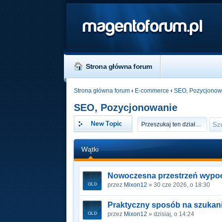
magentoforum.pl
Strona główna forum
Strona główna forum
‹
E-commerce
‹
SEO, Pozycjonow
SEO, Pozycjonowanie
Napisz wątek
Wątki
Nowoczesna przestrzeń wypo
przez
Mixon12
» 30 cze 2026, o 18:30
Praktyczny sposób na szukanie
przez
Mixon12
» dzisiaj, o 14:24