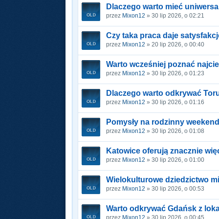
Dlaczego warto mieć uniwersa
przez
Mixon12
» 30 lip 2026, o 02:21
Czy taka praca daje satysfakc
przez
Mixon12
» 20 lip 2026, o 00:40
Warto wcześniej poznać najci
przez
Mixon12
» 30 lip 2026, o 01:23
Dlaczego warto odkrywać Toru
przez
Mixon12
» 30 lip 2026, o 01:16
Pomysły na rodzinny weeken
przez
Mixon12
» 30 lip 2026, o 01:08
Katowice oferują znacznie więc
przez
Mixon12
» 30 lip 2026, o 01:00
Wielokulturowe dziedzictwo m
przez
Mixon12
» 30 lip 2026, o 00:53
Warto odkrywać Gdańsk z lok
przez
Mixon12
» 30 lip 2026, o 00:45