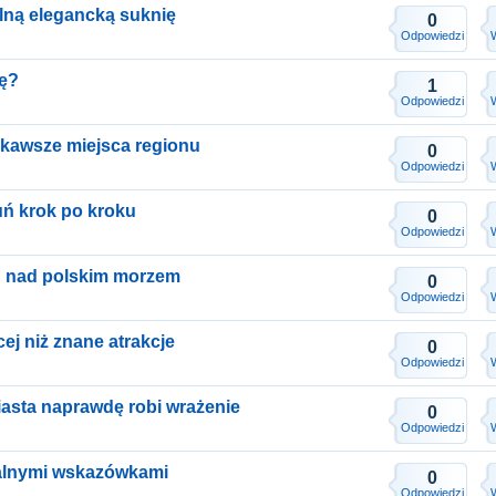
lną elegancką suknię
0
Odpowiedzi
ję?
1
Odpowiedzi
ekawsze miejsca regionu
0
Odpowiedzi
ń krok po kroku
0
Odpowiedzi
d nad polskim morzem
0
Odpowiedzi
ej niż znane atrakcje
0
Odpowiedzi
iasta naprawdę robi wrażenie
0
Odpowiedzi
alnymi wskazówkami
0
Odpowiedzi