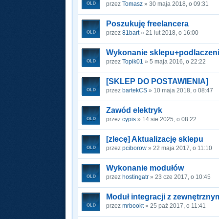
przez
Tomasz
» 30 maja 2018, o 09:31
Poszukuję freelancera
przez
81bart
» 21 lut 2018, o 16:00
Wykonanie sklepu+podlaczen
przez
Topik01
» 5 maja 2016, o 22:22
[SKLEP DO POSTAWIENIA]
przez
bartekCS
» 10 maja 2018, o 08:47
Zawód elektryk
przez
cypis
» 14 sie 2025, o 08:22
[zlecę] Aktualizację sklepu
przez
pciborow
» 22 maja 2017, o 11:10
Wykonanie modułów
przez
hostingatr
» 23 cze 2017, o 10:45
Moduł integracji z zewnętrznym
przez
mrbookt
» 25 paź 2017, o 11:41