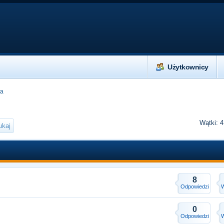
Użytkownicy
ia
Wątki: 
8
Odpowiedzi
W
0
Odpowiedzi
W