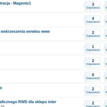
tracja - Magento1
3
Odpowiedzi
W
4
Odpowiedzi
W
 wskrzeszenia serwisu www
2
Odpowiedzi
W
1
Odpowiedzi
W
2
Odpowiedzi
W
0
Odpowiedzi
W
to
2
Odpowiedzi
W
raficznego RWD dla sklepu inter
2
3:49
Odpowiedzi
W