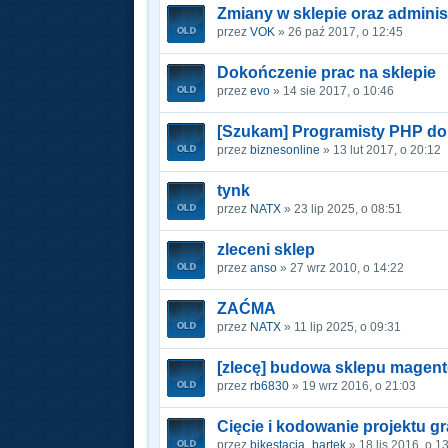
Zmiany w sklepie oraz adminis
przez
VOK
» 26 paź 2017, o 12:45
Dokończenie prac na sklepie
przez
evo
» 14 sie 2017, o 10:46
[Szukam] Programisty PHP do
przez
biznesonline
» 13 lut 2017, o 20:12
tynk
przez
NATX
» 23 lip 2025, o 08:51
zleceni sklep
przez
anso
» 27 wrz 2010, o 14:22
ZAĆMA
przez
NATX
» 11 lip 2025, o 09:31
[zlecę] budowa sklepu magen
przez
rb6830
» 19 wrz 2016, o 21:03
Cięcie i kodowanie projektu g
przez
bikestacja_bartek
» 18 lis 2016, o 1