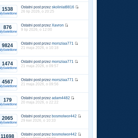
Ostatni post przez
skolinlat8816
1538
26 lip 2026, o 20:25
yświetlone
Ostatni post przez
Xavron
876
9 lip 2026, o 12:00
yświetlone
Ostatni post przez
morsziaa771
9824
21 maja 2026, o 10:18
yświetlone
Ostatni post przez
morsziaa771
1474
21 maja 2026, o 09:57
yświetlone
Ostatni post przez
morsziaa771
4567
21 maja 2026, o 09:56
yświetlone
Ostatni post przez
adam4482
179
20 maja 2026, o 22:22
yświetlone
Ostatni post przez
bosmolwor442
2065
29 kwi 2026, o 10:33
yświetlone
Ostatni post przez
bosmolwor442
11698