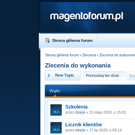
magentoforum.pl
Strona główna forum
Strona główna forum
‹
Zlecenia
‹
Zlecenia do wykonan
Zlecenia do wykonania
Napisz wątek
Wątki
Szkolenia
przez
dżejla
» 22 maja 2026, o 15:03
Licznik klientów
przez
dżejla
» 27 lip 2026, o 09:14