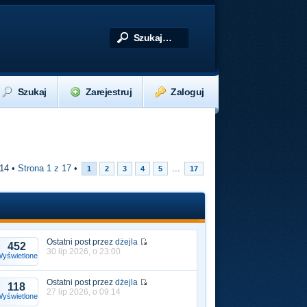
Szukaj
Zarejestruj
Zaloguj
414 •
Strona
1
z
17
•
...
1
2
3
4
5
17
Ostatni post przez
dżejla
452
30 lip 2026, o 23:00
yświetlone
Ostatni post przez
dżejla
118
27 lip 2026, o 09:14
yświetlone