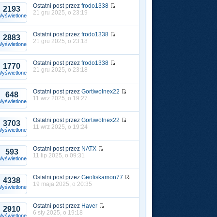
Ostatni post przez
frodo1338
2193
21 gru 2025, o 23:19
yświetlone
Ostatni post przez
frodo1338
2883
21 gru 2025, o 23:18
yświetlone
Ostatni post przez
frodo1338
1770
21 gru 2025, o 23:18
yświetlone
Ostatni post przez
Gortiwolnex22
648
11 wrz 2025, o 19:27
yświetlone
Ostatni post przez
Gortiwolnex22
3703
11 wrz 2025, o 19:24
yświetlone
Ostatni post przez
NATX
593
11 lip 2025, o 09:31
yświetlone
Ostatni post przez
Geoliskamon77
4338
19 maja 2025, o 20:35
yświetlone
Ostatni post przez
Haver
2910
6 sty 2025, o 19:18
yświetlone