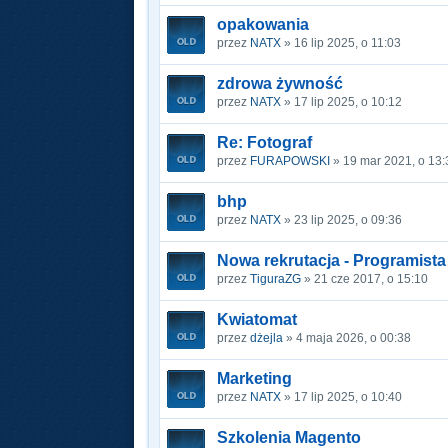
opakowania
przez
NATX
» 16 lip 2025, o 11:03
zdrowa żywność
przez
NATX
» 17 lip 2025, o 10:12
Re: Fotograf
przez
FURAPOWSKI
» 19 mar 2021, o 13:
bhp
przez
NATX
» 23 lip 2025, o 09:36
Nowa rekrutacja - Programist
przez
TiguraZG
» 21 cze 2017, o 15:10
Kwiatomat
przez
dżejla
» 4 maja 2026, o 00:38
Marketing
przez
NATX
» 17 lip 2025, o 10:40
Szkolenia Magento