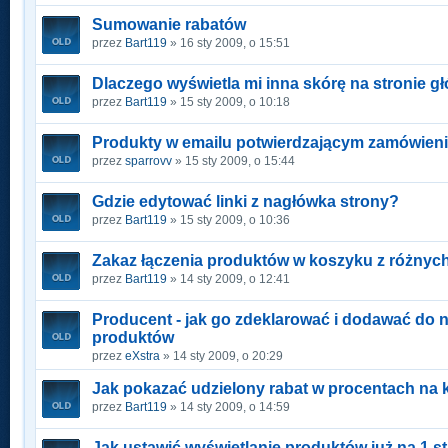
Sumowanie rabatów
przez
Bart119
» 16 sty 2009, o 15:51
Dlaczego wyświetla mi inna skórę na stronie g
przez
Bart119
» 15 sty 2009, o 10:18
Produkty w emailu potwierdzającym zamówien
przez
sparrovv
» 15 sty 2009, o 15:44
Gdzie edytować linki z nagłówka strony?
przez
Bart119
» 15 sty 2009, o 10:36
Zakaz łączenia produktów w koszyku z różnych 
przez
Bart119
» 14 sty 2009, o 12:41
Producent - jak go zdeklarować i dodawać do
produktów
przez
eXstra
» 14 sty 2009, o 20:29
Jak pokazać udzielony rabat w procentach na 
przez
Bart119
» 14 sty 2009, o 14:59
Jak ustawić wyświetlanie produktów już na 1 s