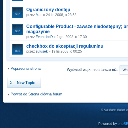
Ograniczony dostęp
przez
Mac
» 24 lis 2008, o 23:58
Configurable Product - zawsze niedostępny; b
magazynie
przez
EventcheD
» 2 gru 2008, o 17:30
checkbox do akceptacji regulaminu
przez
zulusek
» 19 lis 2008, o 00:25
Poprzednia strona
Wyświetl wątki nie starsze niż:
Napisz wątek
Powrót do Strona główna forum
© Absolution design 
Powered by
phpB