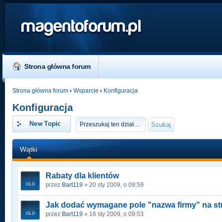
magentoforum.pl
Strona główna forum
Strona główna forum
‹
Wsparcie
‹
Konfiguracja
Konfiguracja
Napisz wątek
Wątki
Rabaty dla klientów
przez
Bart119
» 20 sty 2009, o 09:59
Jak dodać wymagane pole "nazwa firmy" na stro
przez
Bart119
» 16 sty 2009, o 09:53