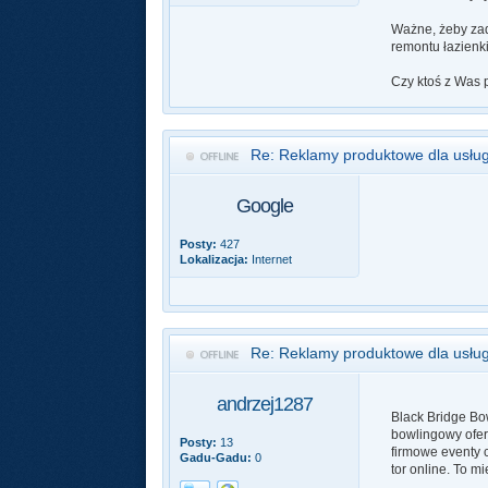
Ważne, żeby zad
remontu łazienki
Czy ktoś z Was 
Re: Reklamy produktowe dla usłu
Google
Posty:
427
Lokalizacja:
Internet
Re: Reklamy produktowe dla usłu
andrzej1287
Black Bridge Bo
bowlingowy oferu
Posty:
13
firmowe eventy 
Gadu-Gadu:
0
tor online. To m