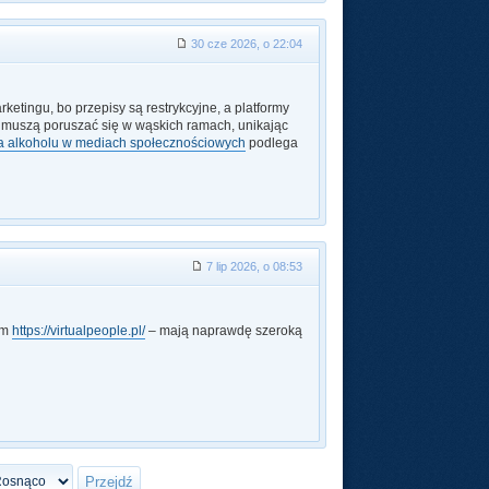
30 cze 2026, o 22:04
tingu, bo przepisy są restrykcyjne, a platformy
 muszą poruszać się w wąskich ramach, unikając
a alkoholu w mediach społecznościowych
podlega
7 lip 2026, o 08:53
am
https://virtualpeople.pl/
– mają naprawdę szeroką