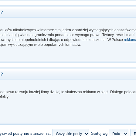
g?
uktów alkoholowych w internecie to jeden z bardziej wymagających obszarów marke
 dokładają własne ograniczenia ponad to co wymaga prawo. Twórcy treści i marki
owanych do niepełnoletnich i dbając o odpowiednie oznaczenia. W Polsce
reklam
jom wykluczającym wiele popularnych formatów.
g?
dstawa rozwoju każdej firmy dzisiaj to skuteczna reklama w sieci. Dlatego polec
efekty.
świetl posty nie starsze niż:
Sortuj wg