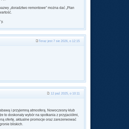
t nazwy „doradztwo remontowe” można dać „Plan
wartość.
’y.
Teraz jest 7 sie 2026, o 12:15
12 paź 2025, o 10:11
 zabawą i przyjemną atmosferą. Nowoczesny klub
że to doskonały wybór na spotkania z przyjaciółmi,
ną ofertę, aktualne promocje oraz zarezerwować
ronie bliskich.