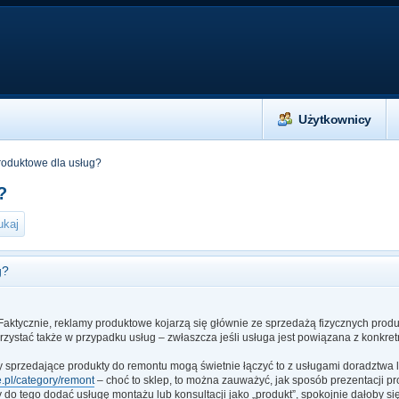
Użytkownicy
oduktowe dla usług?
?
g?
Faktycznie, reklamy produktowe kojarzą się głównie ze sprzedażą fizycznych produ
rzystać także w przypadku usług – zwłaszcza jeśli usługa jest powiązana z konkr
 sprzedające produkty do remontu mogą świetnie łączyć to z usługami doradztwa lu
e.pl/category/remont
– choć to sklep, to można zauważyć, jak sposób prezentacji 
y do tego dodać usługę montażu lub konsultacji jako „produkt”, spokojnie dałoby s