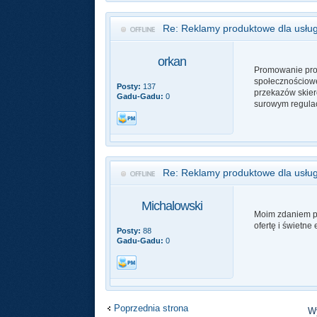
Re: Reklamy produktowe dla usłu
orkan
Promowanie prod
społecznościowe
Posty:
137
przekazów skier
Gadu-Gadu:
0
surowym regulac
Re: Reklamy produktowe dla usłu
Michalowski
Moim zdaniem po
ofertę i świetne 
Posty:
88
Gadu-Gadu:
0
Poprzednia strona
Wy