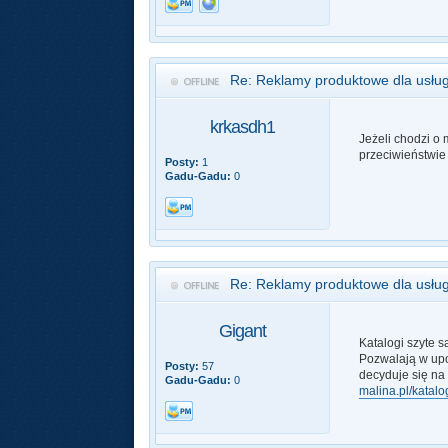
Re: Reklamy produktowe dla usłu
krkasdh1
Jeżeli chodzi o m
przeciwieństwie
Posty:
1
Gadu-Gadu:
0
Re: Reklamy produktowe dla usłu
Gigant
Katalogi szyte 
Pozwalają w upo
Posty:
57
decyduje się na
Gadu-Gadu:
0
malina.pl/katalo