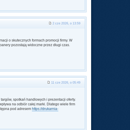
2 cze 2026, o 13:59
macji o skutecznych formach promocji firmy. W
 banery pozostają widoczne przez długi czas.
11 cze 2026, o 05:49
argów, spotkań handlowych i prezentacji oferty.
ływa na odbiór całej marki. Dlatego wiele firm
dostępna pod adresem
https://drukarnia-