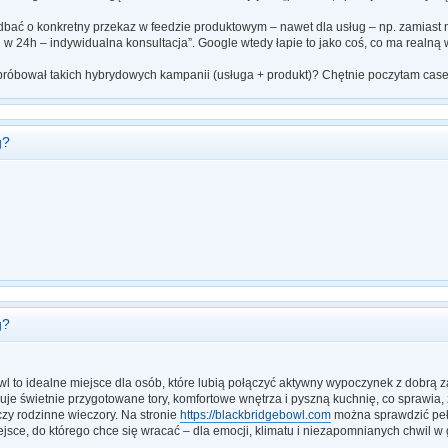
bać o konkretny przekaz w feedzie produktowym – nawet dla usług – np. zamias
 w 24h – indywidualna konsultacja”. Google wtedy łapie to jako coś, co ma realną 
próbował takich hybrydowych kampanii (usługa + produkt)? Chętnie poczytam case
g?
g?
wl to idealne miejsce dla osób, które lubią połączyć aktywny wypoczynek z dobrą
je świetnie przygotowane tory, komfortowe wnętrza i pyszną kuchnię, co sprawia, 
czy rodzinne wieczory. Na stronie
https://blackbridgebowl.com
można sprawdzić peł
iejsce, do którego chce się wracać – dla emocji, klimatu i niezapomnianych chwil w g