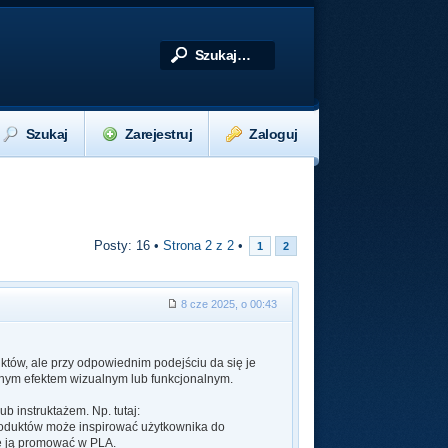
Szukaj
Zarejestruj
Zaloguj
Posty: 16 •
Strona
2
z
2
•
1
2
8 cze 2025, o 00:43
któw, ale przy odpowiednim podejściu da się je
etnym efektem wizualnym lub funkcjonalnym.
b instruktażem. Np. tutaj:
produktów może inspirować użytkownika do
ię ją promować w PLA.