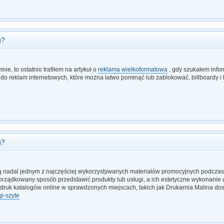
g?
nie, to ostatnio trafiłem na artykuł o
reklama wielkoformatowa
, gdy szukałem infor
 do reklam internetowych, które można łatwo pominąć lub zablokować, billboardy i
g?
są nadal jednym z najczęściej wykorzystywanych materiałów promocyjnych podczas t
rządkowany sposób przedstawić produkty lub usługi, a ich estetyczne wykonanie wp
 druk katalogów online w sprawdzonych miejscach, takich jak Drukarnia Malina 
gi-szyte