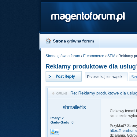
magentoforum.pl
Strona główna forum
Strona główna forum
‹
E-commerce
‹
SEM
‹
Reklamy pr
Reklamy produktowe dla usług
Odpowiedz
Re: Reklamy produktowe dla usłu
shmailehls
Ciekawy temat! 
skutecznie wyko
Posty:
2
Gadu-Gadu:
0
Przykład? Strony
https://herohom
działania. Gdyb