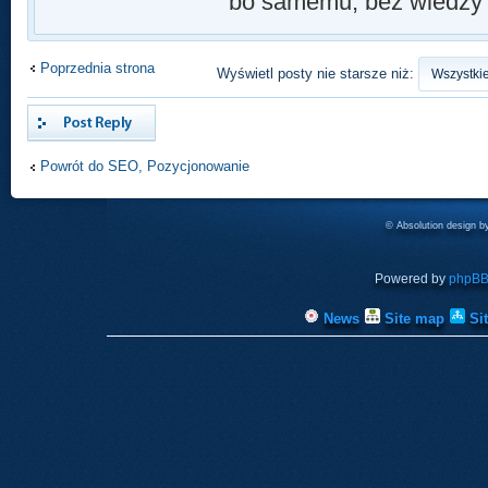
bo samemu, bez wiedzy r
Poprzednia strona
Wyświetl posty nie starsze niż:
Odpowiedz
Powrót do SEO, Pozycjonowanie
© Absolution design 
Powered by
phpB
News
Site map
Si