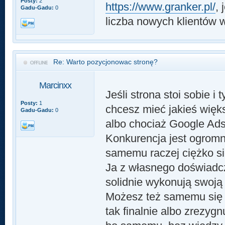
Posty:
2
https://www.granker.pl/
,
Gadu-Gadu:
0
liczba nowych klientów w 
Re: Warto pozycjonowac stronę?
Marcinxx
Jeśli strona stoi sobie i 
Posty:
1
chcesz mieć jakieś więks
Gadu-Gadu:
0
albo chociaż Google Ads
Konkurencja jest ogromna
samemu raczej ciężko się
Ja z własnego doświadc
solidnie wykonują swoją
Możesz też samemu się p
tak finalnie albo zrezygn