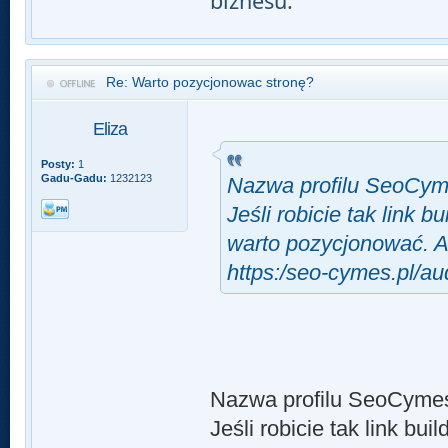
biznesu.
Re: Warto pozycjonowac stronę?
Eliza
Posty:
1
Gadu-Gadu:
1232123
Nazwa profilu SeoCyme
Jeśli robicie tak link 
warto pozycjonować. A
https:/seo-cymes.pl/au
Nazwa profilu SeoCymes
Jeśli robicie tak link bui