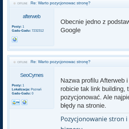
Re: Warto pozycjonowac stronę?
afterweb
Obecnie jedno z podsta
Posty:
1
Google
Gadu-Gadu:
7232312
Re: Warto pozycjonowac stronę?
SeoCymes
Nazwa profilu Afterweb i
Posty:
1
robicie tak link buildin
Lokalizacja:
Poznań
Gadu-Gadu:
0
pozycjonować. Ale najp
błędy na stronie.
Pozycjonowanie stron i