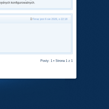
zędnych konfigurowalnych.
Teraz jest 6 sie 2026, o 22:18
Posty: 1 • Strona
1
z
1