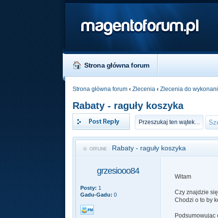
magentoforum.pl
Strona główna forum
Strona główna forum
‹
Zlecenia
‹
Zlecenia do wykonan
Rabaty - raguły koszyka
Odpowiedz
Rabaty - raguły koszyka
grzesiooo84
Witam
Posty:
1
Czy znajdzie się
Gadu-Gadu:
0
Chodzi o to by 
Podsumowując ch