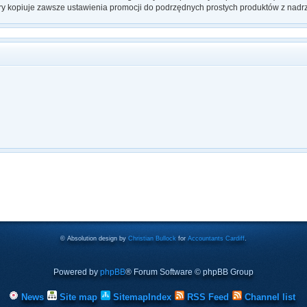
ry kopiuje zawsze ustawienia promocji do podrzędnych prostych produktów z nadr
© Absolution design by
Christian Bullock
for
Accountants Cardiff
.
Powered by
phpBB
® Forum Software © phpBB Group
News
Site map
SitemapIndex
RSS Feed
Channel list