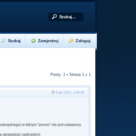
Szukaj
Zarejestruj
Zaloguj
Posty: 1 • Strona
1
z
1
9 gru 2017, o 00:28
podrzędnego) w którym "promo" nie jest ustawiony.
eba sprawdzać nadrzędny)