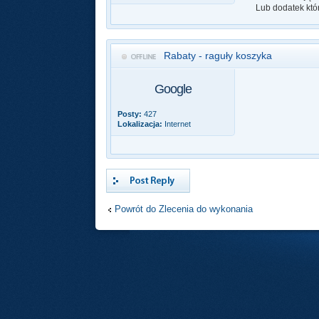
Lub dodatek któ
Rabaty - raguły koszyka
Google
Posty:
427
Lokalizacja:
Internet
Odpowiedz
Powrót do Zlecenia do wykonania