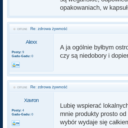
opakowaniach, w kapsuł
Re: zdrowa żywność
Alexx
A ja ogólnie byłbym ost
Posty:
9
czy są niedobory i dopi
Gadu-Gadu:
0
Re: zdrowa żywność
Xavron
Lubię wspierać lokalnych
Posty:
4
mnie produkty prosto od 
Gadu-Gadu:
0
wybór wydaje się całkie