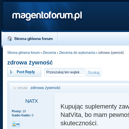
magentoforum.pl
Strona główna forum
Strona główna forum
‹
Zlecenia
‹
Zlecenia do wykonania
‹
zdrowa żywność
zdrowa żywność
Odpowiedz
zdrowa żywność
NATX
Kupując suplementy za
Posty:
10
NatVita, bo mam pewność
Gadu-Gadu:
0
skuteczności.