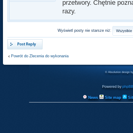
przetwory. Chętnie pozna
razy.
Wyświetl posty nie starsze niż:
Odpowiedz
Powrót do Zlecenia do wykonania
© Absolution design 
Powered by
phpB
News
Site map
Si