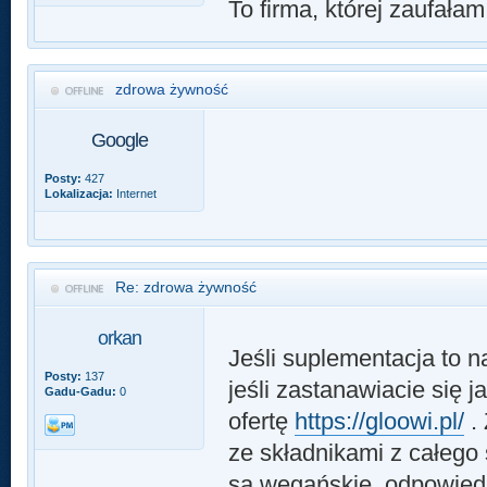
To firma, której zaufała
zdrowa żywność
Google
Posty:
427
Lokalizacja:
Internet
Re: zdrowa żywność
orkan
Jeśli suplementacja to na
Posty:
137
jeśli zastanawiacie się 
Gadu-Gadu:
0
ofertę
https://gloowi.pl/
. 
ze składnikami z całego
są wegańskie, odpowiedn