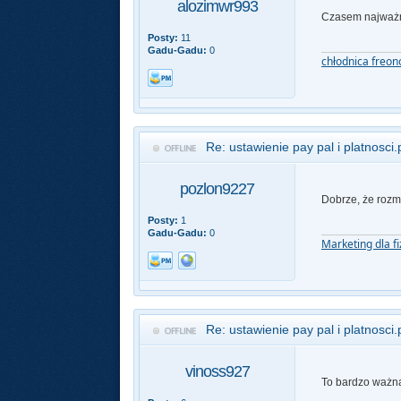
alozimwr993
Czasem najważni
Posty:
11
Gadu-Gadu:
0
chłodnica freo
Re: ustawienie pay pal i platnosci.
pozlon9227
Dobrze, że rozm
Posty:
1
Gadu-Gadu:
0
Marketing dla f
Re: ustawienie pay pal i platnosci.
vinoss927
To bardzo ważna