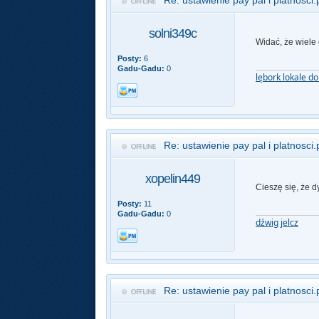
Re: ustawienie pay pal i platnosci.
solni349c
Widać, że wiele
Posty:
6
Gadu-Gadu:
0
lębork lokale d
Re: ustawienie pay pal i platnosci.
xopelin449
Cieszę się, że 
Posty:
11
Gadu-Gadu:
0
dźwig jelcz
Re: ustawienie pay pal i platnosci.