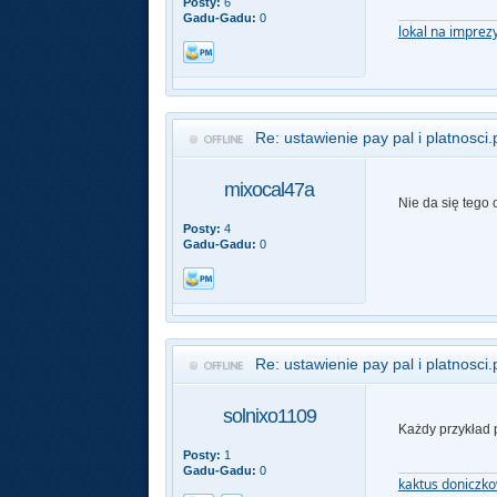
Posty:
6
Gadu-Gadu:
0
lokal na imprez
Re: ustawienie pay pal i platnosci.
mixocal47a
Nie da się tego 
Posty:
4
Gadu-Gadu:
0
Re: ustawienie pay pal i platnosci.
solnixo1109
Każdy przykład 
Posty:
1
Gadu-Gadu:
0
kaktus doniczk