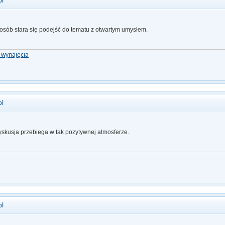
pl
 osób stara się podejść do tematu z otwartym umysłem.
o wynajęcia
pl
dyskusja przebiega w tak pozytywnej atmosferze.
pl