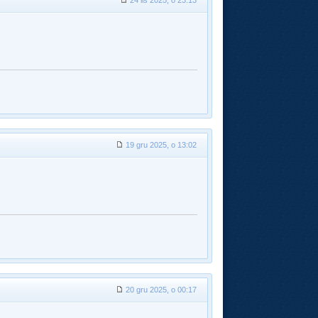
24 lis 2025, o 23:13
19 gru 2025, o 13:02
20 gru 2025, o 00:17