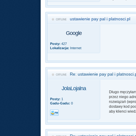
ustawienie pay pal i platnosci.pl
Google
Posty:
427
Lokalizacja:
Internet
Re: ustawienie pay pal i platnosci.
JolaLojalna
Długo męczyłam 
przez niego adr
Posty:
1
rozwiązań (wpro
Gadu-Gadu:
0
dostawy kod poc
aby klienci wied