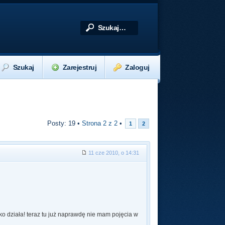
Szukaj
Zarejestruj
Zaloguj
Posty: 19 •
Strona
2
z
2
•
1
2
11 cze 2010, o 14:31
ko działa! teraz tu już naprawdę nie mam pojęcia w