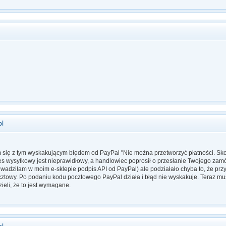
pl
się z tym wyskakującym błędem od PayPal "Nie można przetworzyć płatności. Sko
es wysyłkowy jest nieprawidłowy, a handlowiec poprosił o przesłanie Twojego za
wadziłam w moim e-sklepie podpis API od PayPal) ale podziałało chyba to, że przy
ztowy. Po podaniu kodu pocztowego PayPal działa i błąd nie wyskakuje. Teraz m
zieli, że to jest wymagane.