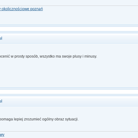
y okolicznościowe poznań
pl
ocenić w prosty sposób, wszystko ma swoje plusy i minusy.
pl
pomaga lepiej zrozumieć ogólny obraz sytuacji.
owy