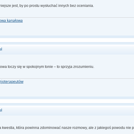
ejsze jest, by po prostu wysłuchać innych bez oceniania.
nowa kanałowa
pl
owa toczy się w spokojnym tonie – to sprzyja zrozumieniu.
izjoterapeutów
pl
 kwestia, która powinna zdominować nasze rozmowy, ale z jakiegoś powodu nie p