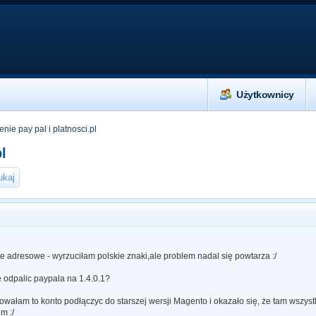
Użytkownicy
nie pay pal i platnosci.pl
pl
 adresowe - wyrzuciłam polskie znaki,ale problem nadal się powtarza :/
 odpalic paypala na 1.4.0.1?
wałam to konto podłączyc do starszej wersji Magento i okazało się, że tam wszyst
m :/