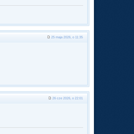
25 maja 2026, o 11:35
26 cze 2026, o 22:01