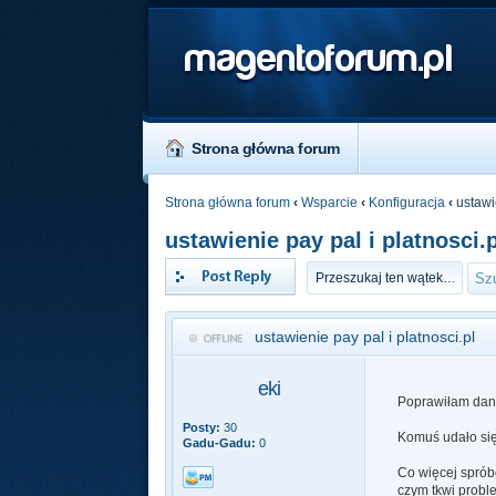
magentoforum.pl
Strona główna forum
Strona główna forum
‹
Wsparcie
‹
Konfiguracja
‹
ustawie
ustawienie pay pal i platnosci.
Odpowiedz
ustawienie pay pal i platnosci.pl
eki
Poprawiłam dane
Posty:
30
Komuś udało się
Gadu-Gadu:
0
Co więcej spróbo
czym tkwi proble