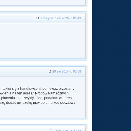
Teraz jest 7 sie 2026, o 01:43
29 sie 2014, o 02:08
ntaktuj się z handlowcem, ponieważ przesłany
mówienia na ten adres." Próbowałam różnych
 płaceniu jako zwykły klient podałam w adresie
uszę dodać gwiazdkę przy polu na kod pocztowy