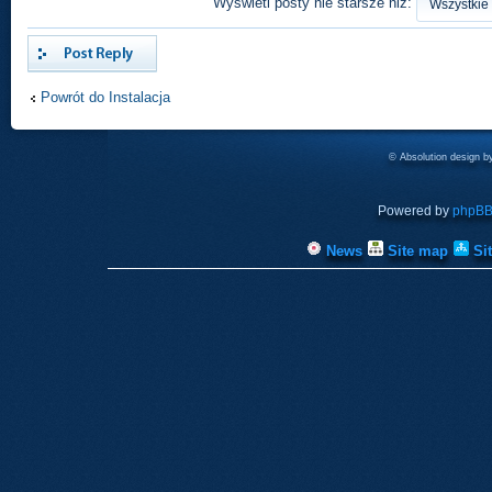
Wyświetl posty nie starsze niż:
Odpowiedz
Powrót do Instalacja
© Absolution design 
Powered by
phpB
News
Site map
Si