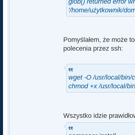
glob() returned error w
'/home/użytkownik/dom
Pomyślałem, że może to
polecenia przez ssh:
wget -O /usr/local/bi
chmod +x /usr/local/b
Wszystko idzie prawidło