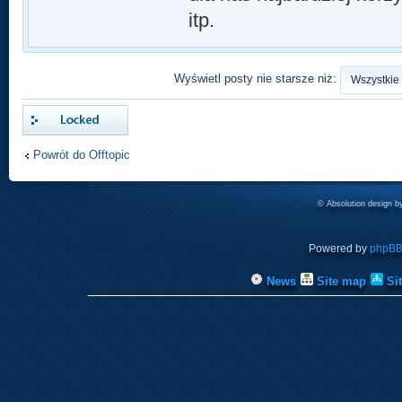
itp.
Wyświetl posty nie starsze niż:
Zablokowany
Powrót do Offtopic
© Absolution design 
Powered by
phpB
News
Site map
Si