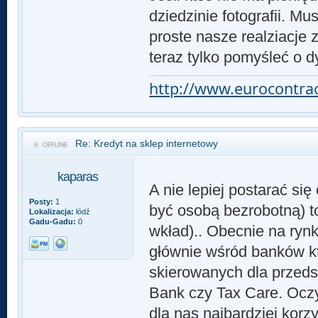
dziedzinie fotografii. M
proste nasze realziacje
teraz tylko pomyśleć o dy
http://www.eurocontrac
Re: Kredyt na sklep internetowy
kaparas
A nie lepiej postarać się
Posty:
1
być osobą bezrobotną) t
Lokalizacja:
łódź
Gadu-Gadu:
0
wkład).. Obecnie na rynk
głównie wśród banków kt
skierowanych dla przeds
Bank czy Tax Care. Oczy
dla nas najbardziej korz