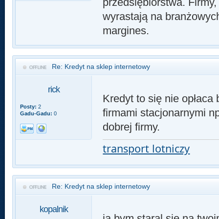
przedsiębiorstwa. Firmy,
wyrastają na branżowych 
margines.
Re: Kredyt na sklep internetowy
rick
Kredyt to się nie opłaca
Posty:
2
firmami stacjonarnymi n
Gadu-Gadu:
0
dobrej firmy.
transport lotniczy
Re: Kredyt na sklep internetowy
kopalnik
ja bym staral sie na twoi