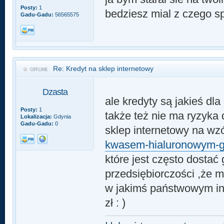
Posty:
1
bedziesz mial z czego sp
Gadu-Gadu:
56565575
Re: Kredyt na sklep internetowy
Dzasta
ale kredyty są jakieś dl
Posty:
1
także też nie ma ryzyka
Lokalizacja:
Gdynia
Gadu-Gadu:
0
sklep internetowy na wz
kwasem-hialuronowym-gl
które jest często dosta
przedsiębiorczości ,że m
w jakimś państwowym ins
zł : )