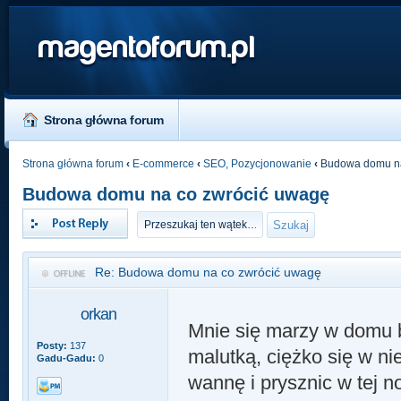
magentoforum.pl
Strona główna forum
Strona główna forum
‹
E-commerce
‹
SEO, Pozycjonowanie
‹
Budowa domu na
Budowa domu na co zwrócić uwagę
Odpowiedz
Re: Budowa domu na co zwrócić uwagę
orkan
Mnie się marzy w domu 
Posty:
137
malutką, ciężko się w ni
Gadu-Gadu:
0
wannę i prysznic w tej no