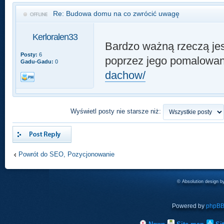
Re: Budowa domu na co zwrócić uwagę
Kerloralen33
Bardzo ważną rzeczą jes
Posty:
6
poprzez jego pomalowa
Gadu-Gadu:
0
dachow/
Wyświetl posty nie starsze niż:
Odpowiedz
Powrót do SEO, Pozycjonowanie
© Absolution design 
Powered by
phpB