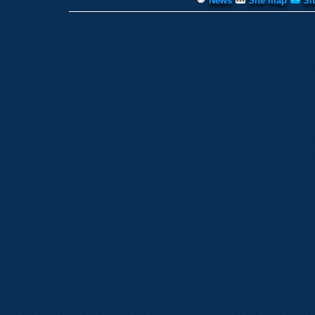
News
Site map
Si