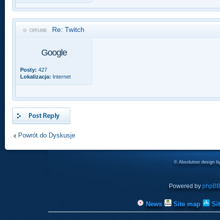
Re: Twitch
Google
Posty:
427
Lokalizacja:
Internet
Odpowiedz
Powrót do Dyskusje
© Absolution design 
Powered by
phpB
News
Site map
Si