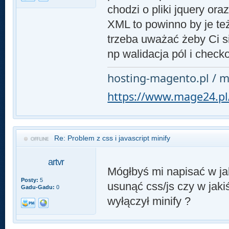
chodzi o pliki jquery oraz
XML to powinno by je też
trzeba uważać żeby Ci się
np walidacja pól i check
hosting-magento.pl / m
https://www.mage24.pl
Re: Problem z css i javascript minify
artvr
Mógłbyś mi napisać w ja
Posty:
5
usunąć css/js czy w jak
Gadu-Gadu:
0
wyłączył minify ?