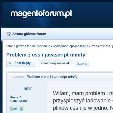
magentoforum.pl
Strona główna forum
Strona główna forum
‹
Wsparcie
‹
Wydajność, optymalizacja
‹
Problem z css i j
Problem z css i javascript minify
Odpowiedz
Problem z css i javascript minify
artvr
Witam, mam problem i n
Posty:
5
przyspieszyć ładowanie 
Gadu-Gadu:
0
plików css i js w jedno