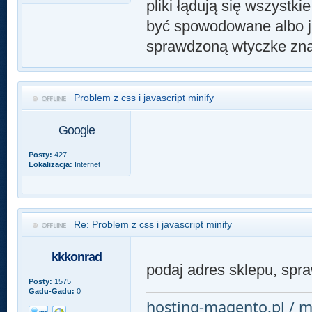
pliki łądują się wszyst
być spowodowane albo ja
sprawdzoną wtyczke zna
Problem z css i javascript minify
Google
Posty:
427
Lokalizacja:
Internet
Re: Problem z css i javascript minify
kkkonrad
podaj adres sklepu, spr
Posty:
1575
Gadu-Gadu:
0
hosting-magento.pl / m