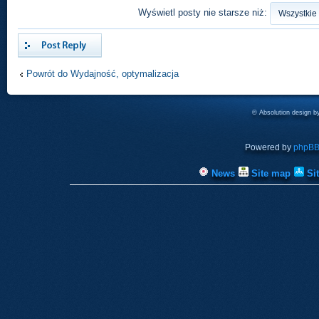
Wyświetl posty nie starsze niż:
Odpowiedz
Powrót do Wydajność, optymalizacja
© Absolution design 
Powered by
phpB
News
Site map
Si