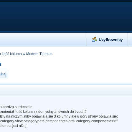
Użytkownicy
‹
Ilość kolumn w Modern Themes
s
h bardzo serdecznie.
o zmieniał ilość kolumn z domyślnych dwóch do trzech?
łzły na niczym, niby pojawiają się 3 kolumny ale u góry strony pojawia się:
g-category-view categorypath-componentes-html category-componentes">"
olumna jest niżej