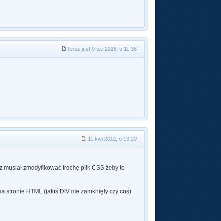
Teraz jest 9 sie 2026, o 11:38
11 kwi 2012, o 13:20
z musiał zmodyfikować trochę plik CSS żeby to
na stronie HTML (jakiś DIV nie zamknięty czy coś)