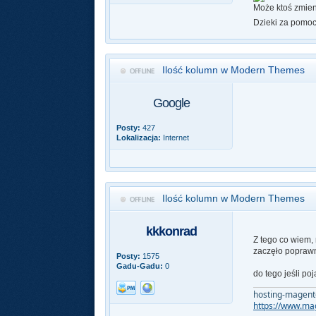
Może ktoś zmien
Dzieki za pomo
Ilość kolumn w Modern Themes
Google
Posty:
427
Lokalizacja:
Internet
Ilość kolumn w Modern Themes
kkkonrad
Z tego co wiem,
zaczęło poprawn
Posty:
1575
Gadu-Gadu:
0
do tego jeśli po
hosting-magento
https://www.ma