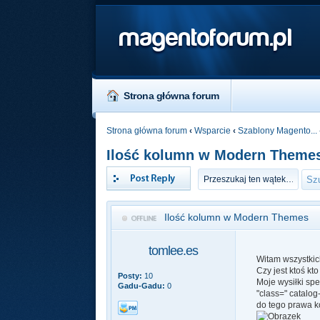
magentoforum.pl
Strona główna forum
Strona główna forum
‹
Wsparcie
‹
Szablony Magento...
Ilość kolumn w Modern Theme
Odpowiedz
Ilość kolumn w Modern Themes
tomlee.es
Witam wszystkic
Czy jest ktoś kt
Posty:
10
Moje wysiłki spe
Gadu-Gadu:
0
"class=" catalo
do tego prawa k