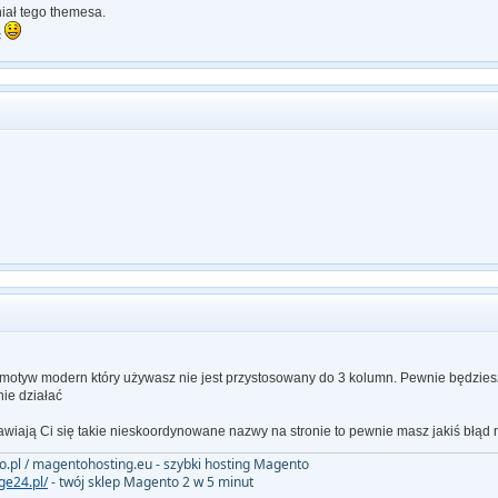
iał tego themesa.
c
 motyw modern który używasz nie jest przystosowany do 3 kolumn. Pewnie będzies
ie działać
jawiają Ci się takie nieskoordynowane nazwy na stronie to pewnie masz jakiś błąd 
.pl / magentohosting.eu - szybki hosting Magento
ge24.pl/
- twój sklep Magento 2 w 5 minut