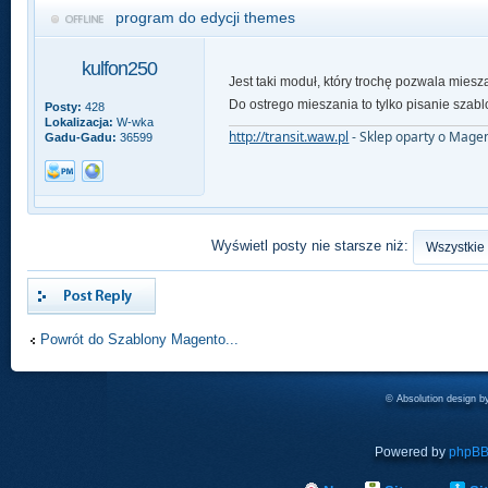
program do edycji themes
kulfon250
Jest taki moduł, który trochę pozwala miesz
Do ostrego mieszania to tylko pisanie szab
Posty:
428
Lokalizacja:
W-wka
http://transit.waw.pl
- Sklep oparty o Mage
Gadu-Gadu:
36599
Wyświetl posty nie starsze niż:
Odpowiedz
Powrót do Szablony Magento...
© Absolution design 
Powered by
phpB