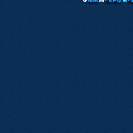
News
Site map
Si