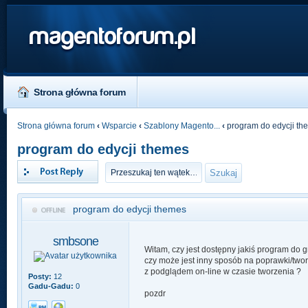
magentoforum.pl
Strona główna forum
Strona główna forum
‹
Wsparcie
‹
Szablony Magento...
‹
program do edycji th
program do edycji themes
Odpowiedz
program do edycji themes
smbsone
Witam, czy jest dostępny jakiś program do 
czy może jest inny sposób na poprawki/tworz
z podglądem on-line w czasie tworzenia ?
Posty:
12
Gadu-Gadu:
0
pozdr