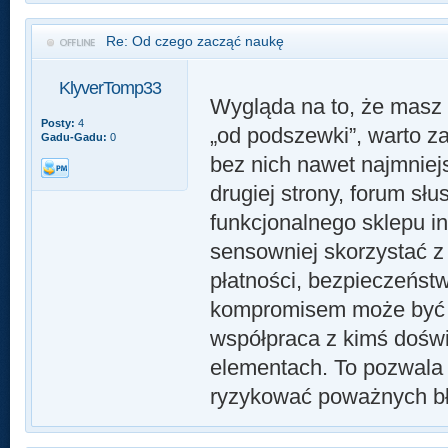
Re: Od czego zacząć naukę
KlyverTomp33
Wygląda na to, że masz 
Posty:
4
„od podszewki”, warto 
Gadu-Gadu:
0
bez nich nawet najmniej
drugiej strony, forum sł
funkcjonalnego sklepu i
sensowniej skorzystać z 
płatności, bezpieczeńs
kompromisem może być 
współpraca z kimś dośw
elementach. To pozwala 
ryzykować poważnych b