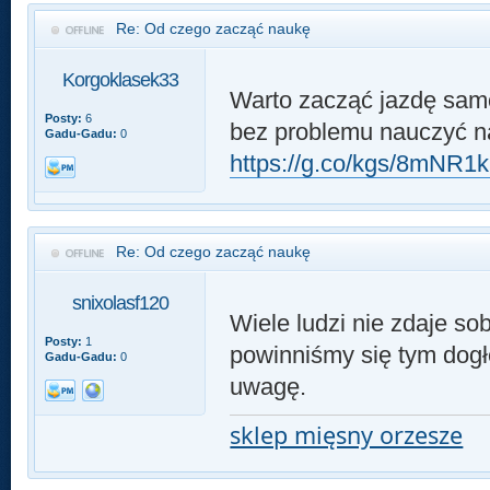
Re: Od czego zacząć naukę
Korgoklasek33
Warto zacząć jazdę sam
Posty:
6
bez problemu nauczyć na
Gadu-Gadu:
0
https://g.co/kgs/8mNR1
Re: Od czego zacząć naukę
snixolasf120
Wiele ludzi nie zdaje so
Posty:
1
powinniśmy się tym dogłę
Gadu-Gadu:
0
uwagę.
sklep mięsny orzesze