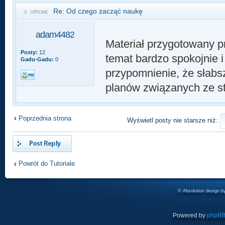
Re: Od czego zacząć naukę
adam4482
Materiał przygotowany 
Posty:
12
temat bardzo spokojnie 
Gadu-Gadu:
0
przypomnienie, że słab
planów związanych ze st
Poprzednia strona
Wyświetl posty nie starsze niż:
Odpowiedz
Powrót do Tutoriale
© Absolution design 
Powered by
phpB