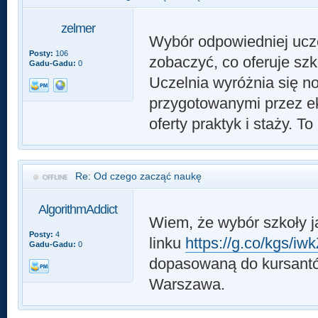
zelmer
Wybór odpowiedniej ucze
Posty:
106
zobaczyć, co oferuje sz
Gadu-Gadu:
0
Uczelnia wyróżnia się 
przygotowanymi przez ek
oferty praktyk i staży. 
Re: Od czego zacząć naukę
AlgorithmAddict
Wiem, że wybór szkoły 
Posty:
4
linku
https://g.co/kgs/i
Gadu-Gadu:
0
dopasowaną do kursant
Warszawa.