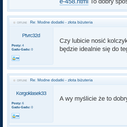
e-458.html
To dobry spos
Re: Modne dodatki - złota biżuteria
Ptvrc32d
Czy lubicie nosić kolczyk
Posty:
4
będzie idealnie się do 
Gadu-Gadu:
0
Re: Modne dodatki - złota biżuteria
Korgoklasek33
A wy myślicie że to dob
Posty:
6
Gadu-Gadu:
0