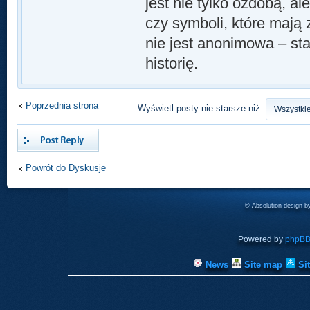
jest nie tylko ozdobą, 
czy symboli, które mają 
nie jest anonimowa – sta
historię.
Poprzednia strona
Wyświetl posty nie starsze niż:
Odpowiedz
Powrót do Dyskusje
© Absolution design 
Powered by
phpB
News
Site map
Si