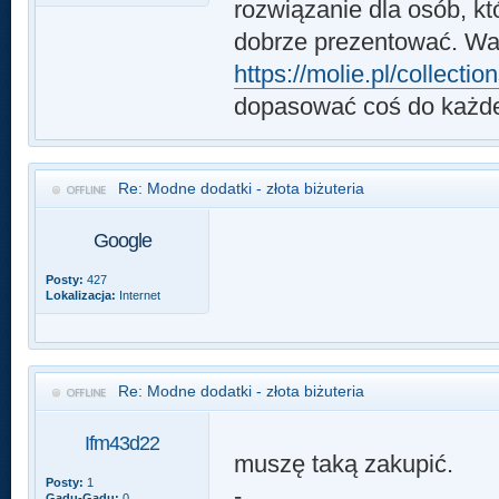
rozwiązanie dla osób, k
dobrze prezentować. War
https://molie.pl/collecti
dopasować coś do każde
Re: Modne dodatki - złota biżuteria
Google
Posty:
427
Lokalizacja:
Internet
Re: Modne dodatki - złota biżuteria
Ifm43d22
muszę taką zakupić.
Posty:
1
-
Gadu-Gadu:
0