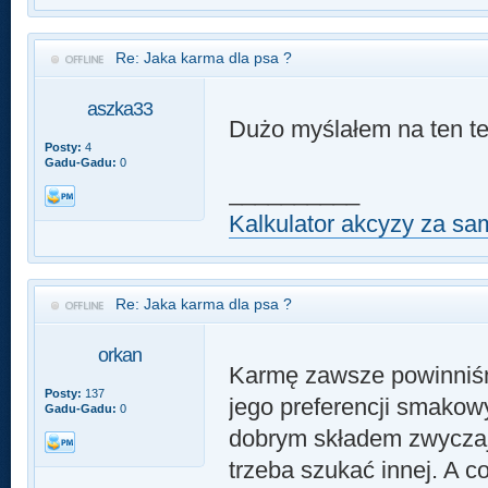
Re: Jaka karma dla psa ?
aszka33
Dużo myślałem na ten te
Posty:
4
Gadu-Gadu:
0
__________
Kalkulator akcyzy za s
Re: Jaka karma dla psa ?
orkan
Karmę zawsze powinniśm
Posty:
137
jego preferencji smakow
Gadu-Gadu:
0
dobrym składem zwyczaj
trzeba szukać innej. A c