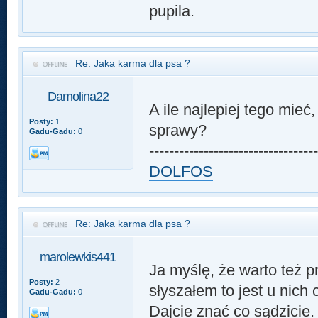
pupila.
Re: Jaka karma dla psa ?
Damolina22
A ile najlepiej tego mieć
Posty:
1
sprawy?
Gadu-Gadu:
0
---------------------------------
DOLFOS
Re: Jaka karma dla psa ?
marolewkis441
Ja myślę, że warto też p
Posty:
2
słyszałem to jest u nich
Gadu-Gadu:
0
Dajcie znać co sądzicie.