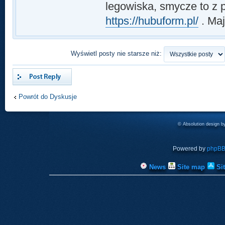
legowiska, smycze to z 
https://hubuform.pl/
. Maj
Wyświetl posty nie starsze niż:
Odpowiedz
Powrót do Dyskusje
© Absolution design 
Powered by
phpB
News
Site map
Si