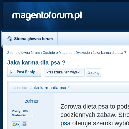
magentoforum.pl
Strona główna forum
Strona główna forum
‹
Ogólnie o Magento
‹
Dyskusje
‹
Jaka karma dla psa ?
Jaka karma dla psa ?
Odpowiedz
Jaka karma dla psa ?
zelmer
Zdrowa dieta psa to pod
Posty:
106
codziennych zabaw. St
Gadu-Gadu:
0
psa
oferuje szeroki wyb