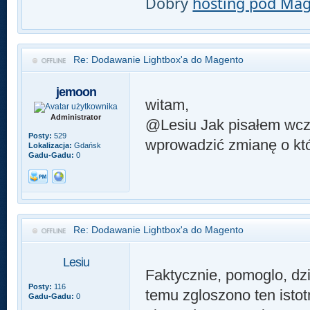
Dobry
hosting pod Ma
Re: Dodawanie Lightbox'a do Magento
jemoon
witam,
Administrator
@Lesiu Jak pisałem wcze
Posty:
529
wprowadzić zmianę o któ
Lokalizacja:
Gdańsk
Gadu-Gadu:
0
Re: Dodawanie Lightbox'a do Magento
Lesiu
Faktycznie, pomoglo, dzi
Posty:
116
temu zgloszono ten istot
Gadu-Gadu:
0