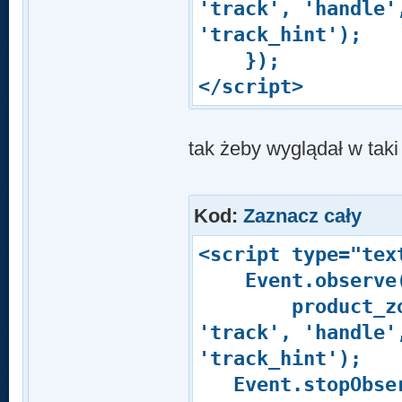
'track', 'handle'
'track_hint');
});
</script>
tak żeby wyglądał w taki
Kod:
Zaznacz cały
<script type="tex
Event.observe(w
product_zoom =
'track', 'handle'
'track_hint');
Event.stopObserv