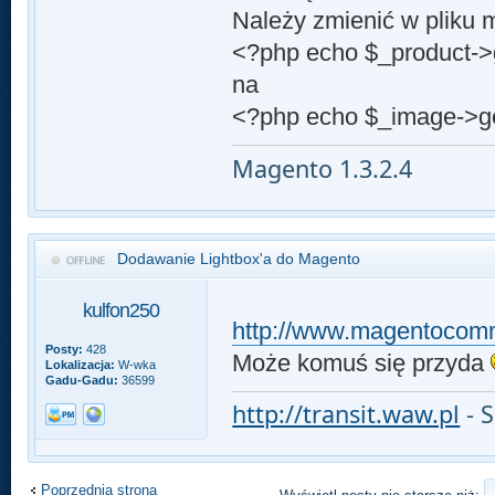
Należy zmienić w pliku 
<?php echo $_product-
na
<?php echo $_image->ge
Magento 1.3.2.4
Dodawanie Lightbox'a do Magento
kulfon250
http://www.magentocomm
Posty:
428
Może komuś się przyda
Lokalizacja:
W-wka
Gadu-Gadu:
36599
http://transit.waw.pl
- 
Poprzednia strona