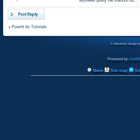
Wyświetl posty nie starsze niż:
Odpowiedz
Powrót do Tutoriale
© Absolution design 
Powered by
phpB
News
Site map
Si