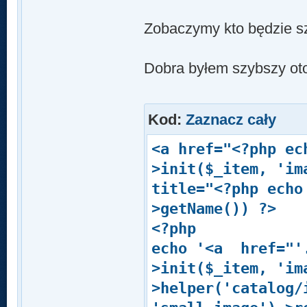
Zobaczymy kto będzie s
Dobra byłem szybszy oto
Kod:
Zaznacz cały
<a href="<?php ec
>init($_item, 'im
title="<?php echo
>getName()) ?>
<?php
echo '<a href="'.
>init($_item, 'im
>helper('catalog/