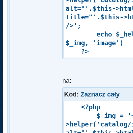
alt="'.$this->htm
title="'.$this->h
/>';
echo $_helper-
$_img, 'image')
?>
na:
Kod:
Zaznacz cały
<?php
$_img = '<img 
>helper('catalog/
alt="'.$this->htm