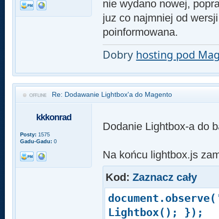
nie wydano nowej, popraw
juz co najmniej od wersj
poinformowana.
Dobry
hosting pod Ma
Re: Dodawanie Lightbox'a do Magento
kkkonrad
Dodanie Lightbox-a do b
Posty:
1575
Gadu-Gadu:
0
Na końcu lightbox.js za
Kod:
Zaznacz cały
document.observe(
Lightbox(); });