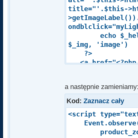
title="'.$this->h
>getImageLabel()
ondblclick="myLig
echo $_helper-
$_img, 'image')
?>
<a href="<?php 
>helper('catalog/
>" id="imageLink"
a następnie zamieniamy
Kod:
Zaznacz cały
<script type="tex
Event.observe(w
product_zoom =