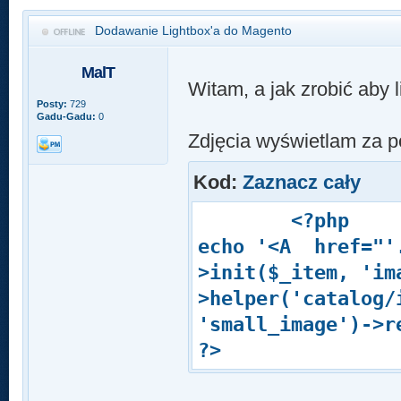
Dodawanie Lightbox'a do Magento
MalT
Witam, a jak zrobić aby 
Posty:
729
Gadu-Gadu:
0
Zdjęcia wyświetlam za 
Kod:
Zaznacz cały
<?php
echo '<A href="'.
>init($_item, 'im
>helper('catalog/
'small_image')->r
?>