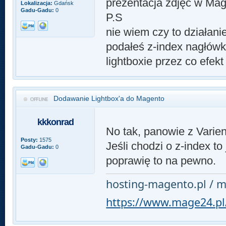
prezentacja zdjęć w Mage
Lokalizacja:
Gdańsk
Gadu-Gadu:
0
P.S
nie wiem czy to działani
podałeś z-index nagłówk
lightboxie przez co efekt
Dodawanie Lightbox'a do Magento
kkkonrad
No tak, panowie z Varien
Posty:
1575
Jeśli chodzi o z-index to
Gadu-Gadu:
0
poprawię to na pewno.
hosting-magento.pl / m
https://www.mage24.pl