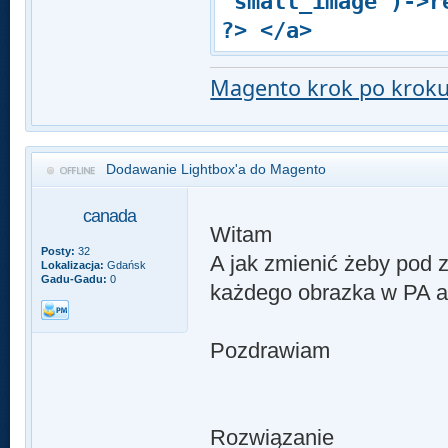
'small_image')->r
?> </a>
Magento krok po krok
Dodawanie Lightbox'a do Magento
canada
Witam
Posty:
32
A jak zmienić żeby pod 
Lokalizacja:
Gdańsk
Gadu-Gadu:
0
każdego obrazka w PA a
Pozdrawiam
Rozwiązanie