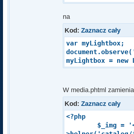
na
Kod:
Zaznacz cały
var myLightbox;
document.observe(
myLightbox = new 
W media.phtml zamieni
Kod:
Zaznacz cały
<?php
$_img = '<img 
>helper('catalog/