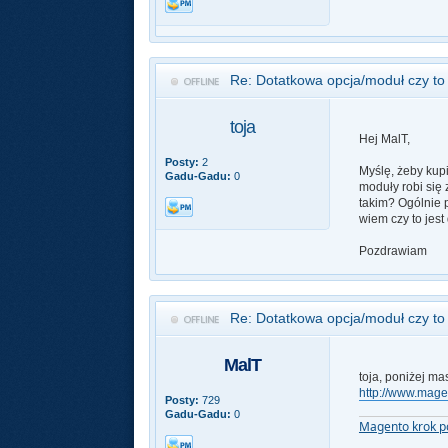
Re: Dotatkowa opcja/moduł czy t
toja
Hej MalT,
Posty:
2
Myślę, żeby kupi
Gadu-Gadu:
0
moduły robi się 
takim? Ogólnie 
wiem czy to jes
Pozdrawiam
Re: Dotatkowa opcja/moduł czy t
MalT
toja, poniżej m
http://www.mage
Posty:
729
Gadu-Gadu:
0
Magento krok p