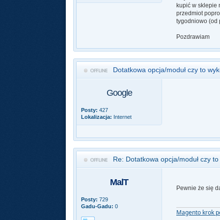
kupić w sklepie
przedmiot popros
tygodniowo (od p
Pozdrawiam
Dotatkowa opcja/moduł czy to wy
Google
Posty:
427
Lokalizacja:
Internet
Re: Dotatkowa opcja/moduł czy t
MalT
Pewnie że się da
Posty:
729
Gadu-Gadu:
0
Magento krok p