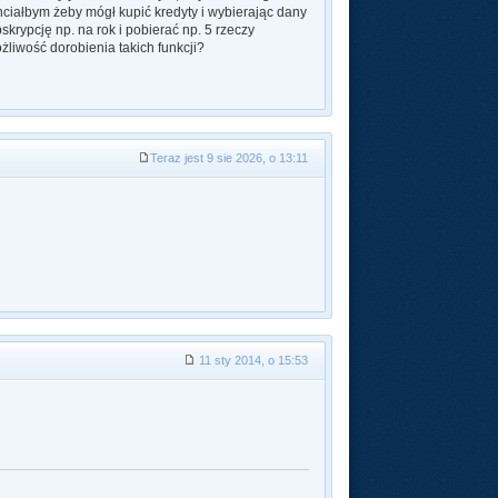
hciałbym żeby mógł kupić kredyty i wybierając dany
skrypcję np. na rok i pobierać np. 5 rzeczy
żliwość dorobienia takich funkcji?
Teraz jest 9 sie 2026, o 13:11
11 sty 2014, o 15:53