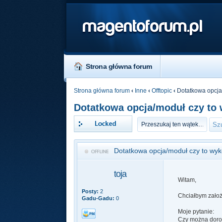
magentoforum.pl
Strona główna forum
Strona główna forum
‹
Inne
‹
Offtopic
‹
Dotatkowa opcja
Dotatkowa opcja/moduł czy to
Zablokowany
Dotatkowa opcja/moduł czy to wy
toja
Witam,
Posty:
2
Chciałbym założ
Gadu-Gadu:
0
Moje pytanie:
Czy można dorob