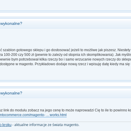
o wykonalne?
ć szablon gotowego sklepu i go dostosować jeżeli to możliwe jak piszesz. Niestety
za 100-200 czy 500 zł (pewnie to zależy od stopnia ich skomplikowania). Jak myśli
pewnie bym potrzebował kilka rzeczy bo i samo wrzucanie nowych rzeczy do sklepu
t dostępne w magento. Przykładowo dodaje nową rzecz i wpisuję datę kiedy ma się 
o wykonalne?
asz link do modułu zobacz na jego cenę to może naprowadzi Cię to ile to powinno 
ntocommerce.com/magento- ... works.html
o kroku
- aktualne informacje ze świata magento.