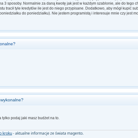
 na 3 sposoby. Normalnie za daną kwotę jak jest w każdym szablonie, ale do tego c
tu tracił tyle kredytów ile jest do niego przypisane. Dodatkowo, aby mógł kupić sub
oniedziałku do poniedziałku). Nie jestem programistą i interesuje mnie czy jest mo
konalne?
o wykonalne?
 tylko podaj jaki masz budżet na to.
o kroku
- aktualne informacje ze świata magento.