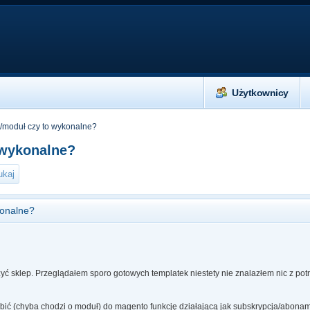
Użytkownicy
/moduł czy to wykonalne?
 wykonalne?
konalne?
yć sklep. Przeglądałem sporo gotowych templatek niestety nie znalazłem nic z pot
ić (chyba chodzi o moduł) do magento funkcję działającą jak subskrypcja/abonamen