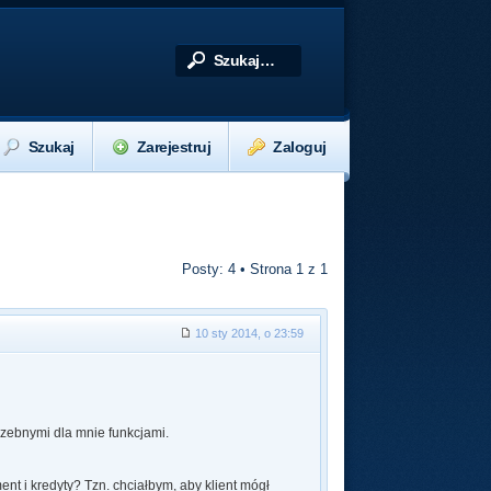
Szukaj
Zarejestruj
Zaloguj
Posty: 4 • Strona
1
z
1
10 sty 2014, o 23:59
rzebnymi dla mnie funkcjami.
t i kredyty? Tzn. chciałbym, aby klient mógł