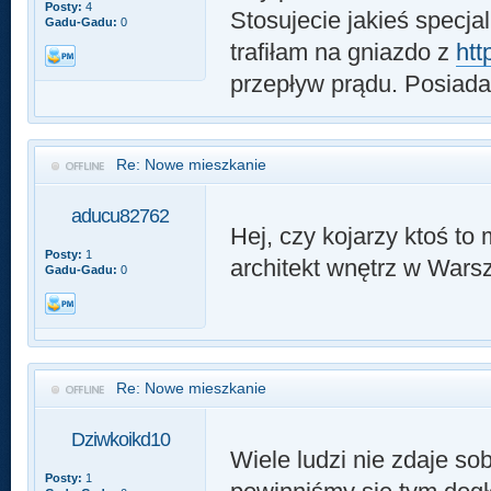
Posty:
4
Stosujecie jakieś specja
Gadu-Gadu:
0
trafiłam na gniazdo z
htt
przepływ prądu. Posiada
Re: Nowe mieszkanie
aducu82762
Hej, czy kojarzy ktoś to
Posty:
1
architekt wnętrz w Wars
Gadu-Gadu:
0
Re: Nowe mieszkanie
Dziwkoikd10
Wiele ludzi nie zdaje so
Posty:
1