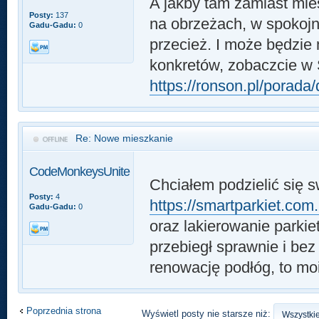
A jakby tam zamiast mie
Posty:
137
na obrzeżach, w spokojn
Gadu-Gadu:
0
przecież. I może będzie
konkretów, zobaczcie w 
https://ronson.pl/porada/
Re: Nowe mieszkanie
CodeMonkeysUnite
Chciałem podzielić się 
Posty:
4
https://smartparkiet.com.
Gadu-Gadu:
0
oraz lakierowanie parkie
przebiegł sprawnie i bez
renowację podłóg, to mo
Poprzednia strona
Wyświetl posty nie starsze niż: