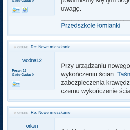
powinniśmy się tym dogłę
Gadu-Gadu:
0
uwagę.
___________________
Przedszkole łomianki
Re: Nowe mieszkanie
wodna12
Przy urządzaniu nowego
Posty:
22
wykończeniu ścian.
Taśm
Gadu-Gadu:
0
zabezpieczenia krawędzi 
czemu wykończenie ścian
Re: Nowe mieszkanie
orkan