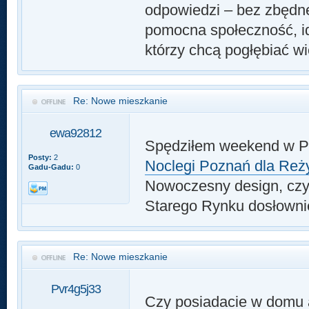
odpowiedzi – bez zbędn
pomocna społeczność, id
którzy chcą pogłębiać w
Re: Nowe mieszkanie
ewa92812
Spędziłem weekend w P
Posty:
2
Noclegi Poznań dla Reż
Gadu-Gadu:
0
Nowoczesny design, czys
Starego Rynku dosłownie
Re: Nowe mieszkanie
Pvr4g5j33
Czy posiadacie w domu 