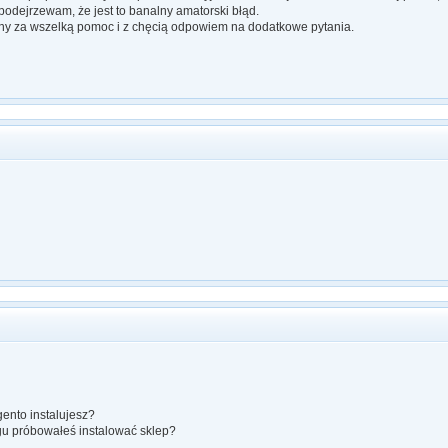
podejrzewam, że jest to banalny amatorski błąd.
y za wszelką pomoc i z chęcią odpowiem na dodatkowe pytania.
ento instalujesz?
gu próbowałeś instalować sklep?