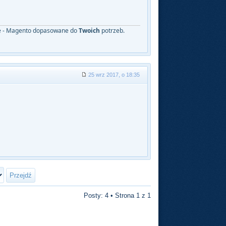
nie - Magento dopasowane do
Twoich
potrzeb.
25 wrz 2017, o 18:35
Posty: 4 • Strona
1
z
1