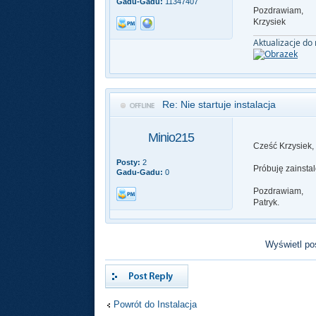
Gadu-Gadu:
11347407
Pozdrawiam,
Krzysiek
Aktualizacje do
Re: Nie startuje instalacja
Minio215
Cześć Krzysiek,
Posty:
2
Próbuję zainsta
Gadu-Gadu:
0
Pozdrawiam,
Patryk.
Wyświetl pos
Odpowiedz
Powrót do Instalacja