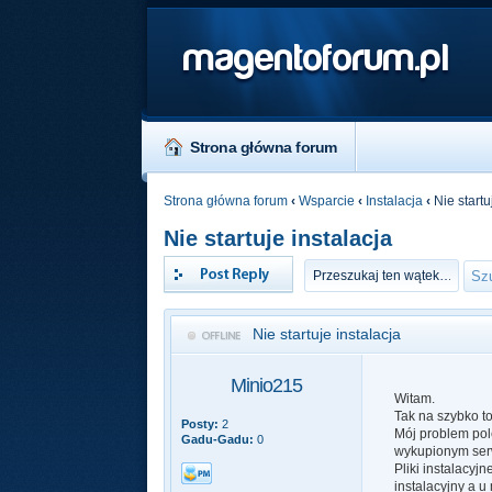
magentoforum.pl
Strona główna forum
Strona główna forum
‹
Wsparcie
‹
Instalacja
‹
Nie startu
Nie startuje instalacja
Odpowiedz
Nie startuje instalacja
Minio215
Witam.
Tak na szybko to
Posty:
2
Mój problem pole
Gadu-Gadu:
0
wykupionym ser
Pliki instalacyj
instalacyjny a u