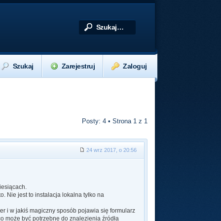
Szukaj
Zarejestruj
Zaloguj
Posty: 4 • Strona
1
z
1
24 wrz 2017, o 20:56
iesiącach.
 Nie jest to instalacja lokalna tylko na
er i w jakiś magiczny sposób pojawia się formularz
 co może być potrzebne do znalezienia źródła