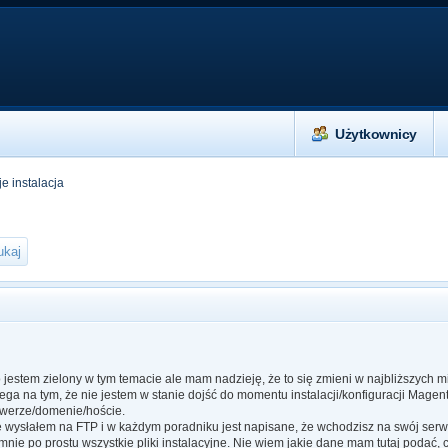
Użytkownicy
je instalacja
 jestem zielony w tym temacie ale mam nadzieję, że to się zmieni w najbliższych m
ga na tym, że nie jestem w stanie dojść do momentu instalacji/konfiguracji Magento.
werze/domenie/hoście.
ne wysłałem na FTP i w każdym poradniku jest napisane, że wchodzisz na swój serw
 mnie po prostu wszystkie pliki instalacyjne. Nie wiem jakie dane mam tutaj podać,