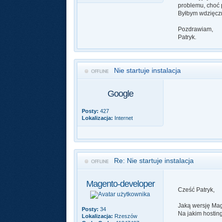
problemu, choć 
Byłbym wdzięczn
Pozdrawiam,
Patryk.
Nie startuje instalacja
Google
Posty:
427
Lokalizacja:
Internet
Re: Nie startuje instalacja
Magento-developer
Cześć Patryk,
Jaką wersję Mag
Posty:
34
Na jakim hostin
Lokalizacja:
Rzeszów