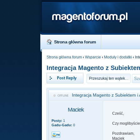
magentoforum.pl
Strona główna forum
Strona główna forum
‹
Wsparcie
‹
Moduły i dodatki
‹
Int
Integracja Magento z Subiektem
Odpowiedz
Integracja Magento z Subiektem i 
Maciek
Cześć,
Posty:
1
Czy moglibyście
Gadu-Gadu:
0
Pozdrawiam,
Maciek