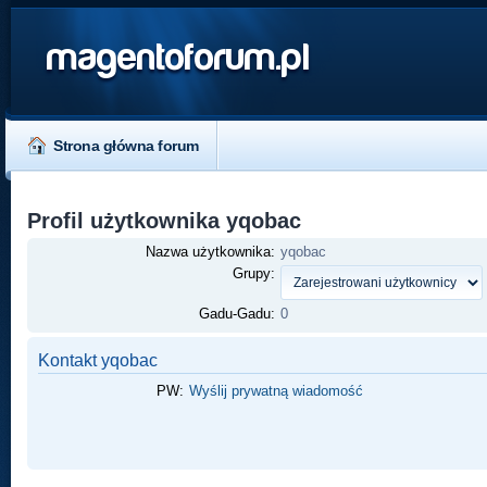
magentoforum.pl
Strona główna forum
Profil użytkownika yqobac
Nazwa użytkownika:
yqobac
Grupy:
Gadu-Gadu:
0
Kontakt yqobac
PW:
Wyślij prywatną wiadomość