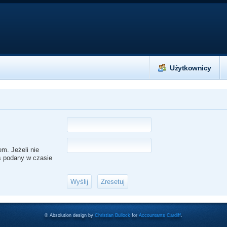
Użytkownicy
m. Jeżeli nie
es podany w czasie
© Absolution design by
Christian Bullock
for
Accountants Cardiff
.