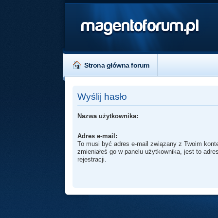
magentoforum.pl
Strona główna forum
Wyślij hasło
Nazwa użytkownika:
Adres e-mail:
To musi być adres e-mail związany z Twoim konte
zmieniałeś go w panelu użytkownika, jest to adr
rejestracji.