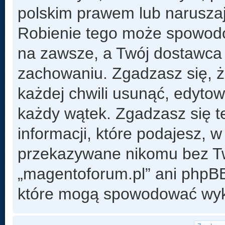
polskim prawem lub naruszaj
Robienie tego może spowod
na zawsze, a Twój dostawca
zachowaniu. Zgadzasz się, 
każdej chwili usunąć, edyto
każdy wątek. Zgadzasz się t
informacji, które podajesz, 
przekazywane nikomu bez Two
„magentoforum.pl” ani phpB
które mogą spowodować wyk