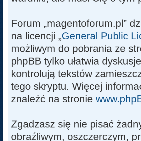
Forum „magentoforum.pl” dz
na licencji „
General Public L
możliwym do pobrania ze st
phpBB tylko ułatwia dyskusje 
kontrolują tekstów zamieszc
tego skryptu. Więcej inform
znaleźć na stronie
www.php
Zgadzasz się nie pisać żadn
obraźliwym, oszczerczym, pr