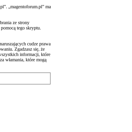
m.pl”. „magentoforum.pl” ma
rania ze strony
a pomocą tego skryptu.
 naruszających cudze prawa
waniu. Zgadzasz się, że
zystkich informacji, które
 za włamania, które mogą