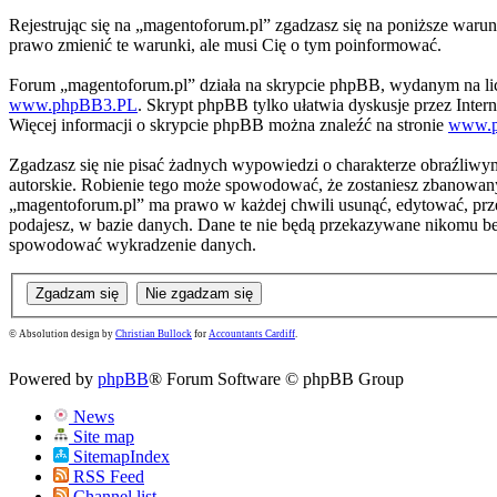
Rejestrując się na „magentoforum.pl” zgadzasz się na poniższe warunk
prawo zmienić te warunki, ale musi Cię o tym poinformować.
Forum „magentoforum.pl” działa na skrypcie phpBB, wydanym na lic
www.phpBB3.PL
. Skrypt phpBB tylko ułatwia dyskusje przez Intern
Więcej informacji o skrypcie phpBB można znaleźć na stronie
www.
Zgadzasz się nie pisać żadnych wypowiedzi o charakterze obraźliwy
autorskie. Robienie tego może spowodować, że zostaniesz zbanowan
„magentoforum.pl” ma prawo w każdej chwili usunąć, edytować, przen
podajesz, w bazie danych. Dane te nie będą przekazywane nikomu b
spowodować wykradzenie danych.
© Absolution design by
Christian Bullock
for
Accountants Cardiff
.
Powered by
phpBB
® Forum Software © phpBB Group
News
Site map
SitemapIndex
RSS Feed
Channel list