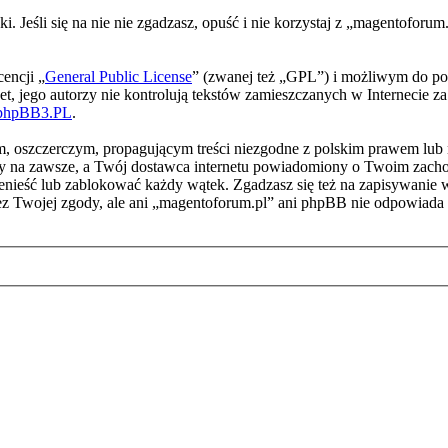
i. Jeśli się na nie nie zgadzasz, opuść i nie korzystaj z „magentoforu
encji „
General Public License
” (zwanej też „GPL”) i możliwym do pob
et, jego autorzy nie kontrolują tekstów zamieszczanych w Internecie z
phpBB3.PL
.
m, oszczerczym, propagującym treści niezgodne z polskim prawem lub
y na zawsze, a Twój dostawca internetu powiadomiony o Twoim zacho
ieść lub zablokować każdy wątek. Zgadzasz się też na zapisywanie ws
ez Twojej zgody, ale ani „magentoforum.pl” ani phpBB nie odpowiada