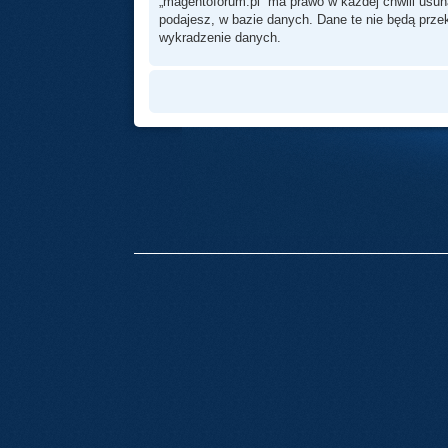
„magentoforum.pl” ma prawo w każdej chwili usun
podajesz, w bazie danych. Dane te nie będą prz
wykradzenie danych.