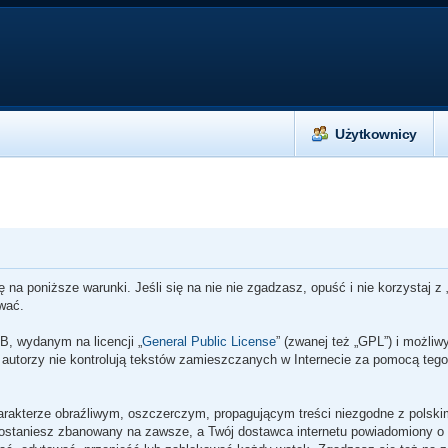
Użytkownicy
ę na poniższe warunki. Jeśli się na nie nie zgadzasz, opuść i nie korzystaj 
ować.
B, wydanym na licencji „
General Public License
” (zwanej też „GPL”) i możli
o autorzy nie kontrolują tekstów zamieszczanych w Internecie za pomocą tego
arakterze obraźliwym, oszczerczym, propagującym treści niezgodne z polsk
zostaniesz zbanowany na zawsze, a Twój dostawca internetu powiadomiony o