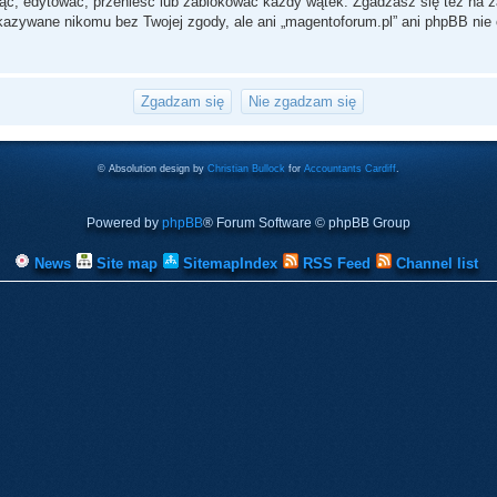
ąć, edytować, przenieść lub zablokować każdy wątek. Zgadzasz się też na za
ekazywane nikomu bez Twojej zgody, ale ani „magentoforum.pl” ani phpBB n
© Absolution design by
Christian Bullock
for
Accountants Cardiff
.
Powered by
phpBB
® Forum Software © phpBB Group
News
Site map
SitemapIndex
RSS Feed
Channel list