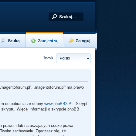
Szukaj
Zarejestruj
Zaloguj
Język:
z „magentoforum.pl”. „magentoforum.pl” ma prawo
wym do pobrania ze strony
www.phpBB3.PL
. Skrypt
 skryptu. Więcej informacji o skrypcie phpBB
im prawem lub naruszających cudze prawa
 Twoim zachowaniu. Zgadzasz się, że