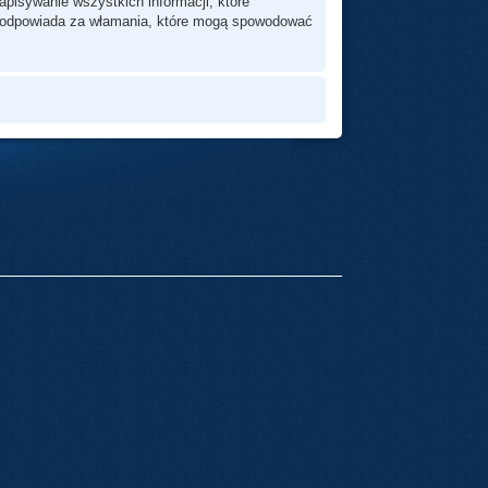
pisywanie wszystkich informacji, które
ie odpowiada za włamania, które mogą spowodować