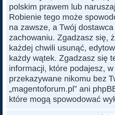
polskim prawem lub naruszaj
Robienie tego może spowod
na zawsze, a Twój dostawca
zachowaniu. Zgadzasz się, 
każdej chwili usunąć, edyto
każdy wątek. Zgadzasz się t
informacji, które podajesz, 
przekazywane nikomu bez Two
„magentoforum.pl” ani phpB
które mogą spowodować wyk