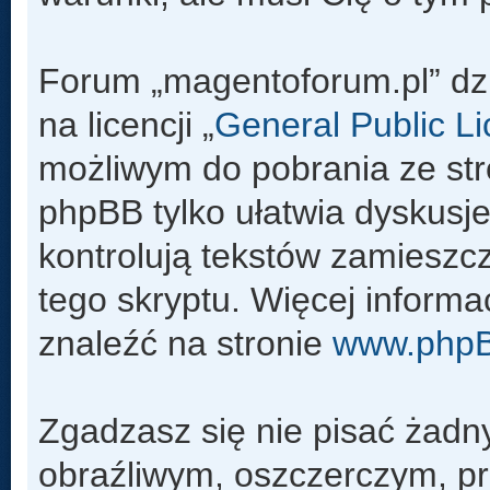
Forum „magentoforum.pl” dz
na licencji „
General Public L
możliwym do pobrania ze st
phpBB tylko ułatwia dyskusje 
kontrolują tekstów zamieszc
tego skryptu. Więcej inform
znaleźć na stronie
www.php
Zgadzasz się nie pisać żadn
obraźliwym, oszczerczym, pr