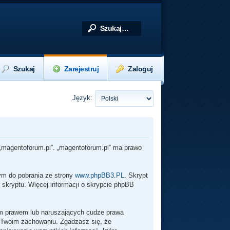
Szukaj
Zarejestruj
Zaloguj
Język:
z „magentoforum.pl”. „magentoforum.pl” ma prawo
wym do pobrania ze strony
www.phpBB3.PL
. Skrypt
 skryptu. Więcej informacji o skrypcie phpBB
im prawem lub naruszających cudze prawa
 Twoim zachowaniu. Zgadzasz się, że