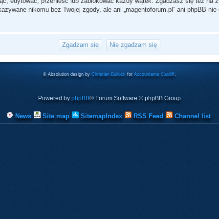
ąć, edytować, przenieść lub zablokować każdy wątek. Zgadzasz się też na za
ekazywane nikomu bez Twojej zgody, ale ani „magentoforum.pl” ani phpBB n
© Absolution design by
Christian Bullock
for
Accountants Cardiff
.
Powered by
phpBB
® Forum Software © phpBB Group
News
Site map
SitemapIndex
RSS Feed
Channel list