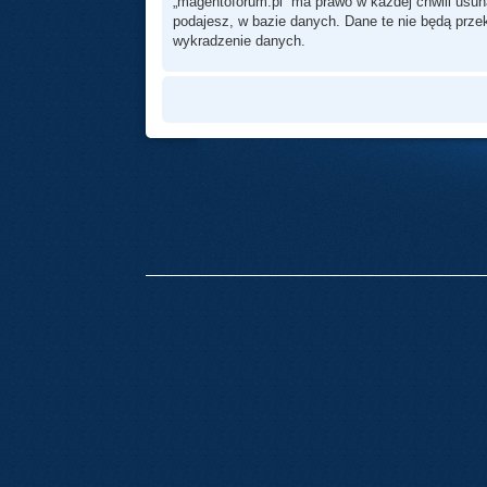
„magentoforum.pl” ma prawo w każdej chwili usun
podajesz, w bazie danych. Dane te nie będą prz
wykradzenie danych.