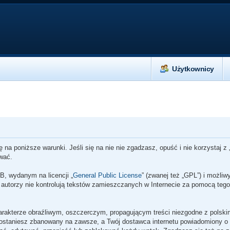
Użytkownicy
ę na poniższe warunki. Jeśli się na nie nie zgadzasz, opuść i nie korzystaj 
ować.
B, wydanym na licencji „
General Public License
” (zwanej też „GPL”) i możli
o autorzy nie kontrolują tekstów zamieszczanych w Internecie za pomocą tego
arakterze obraźliwym, oszczerczym, propagującym treści niezgodne z polsk
zostaniesz zbanowany na zawsze, a Twój dostawca internetu powiadomiony o