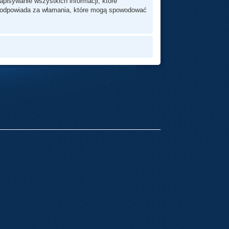
pisywanie wszystkich informacji, które
ie odpowiada za włamania, które mogą spowodować