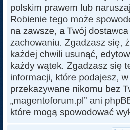
polskim prawem lub naruszaj
Robienie tego może spowod
na zawsze, a Twój dostawca
zachowaniu. Zgadzasz się, 
każdej chwili usunąć, edyto
każdy wątek. Zgadzasz się t
informacji, które podajesz, 
przekazywane nikomu bez Two
„magentoforum.pl” ani phpB
które mogą spowodować wyk