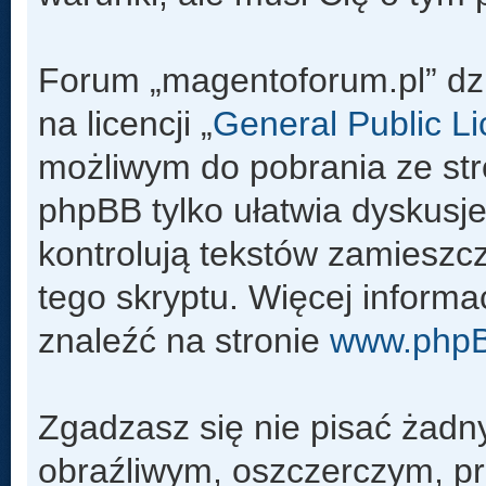
Forum „magentoforum.pl” dz
na licencji „
General Public L
możliwym do pobrania ze st
phpBB tylko ułatwia dyskusje 
kontrolują tekstów zamieszc
tego skryptu. Więcej inform
znaleźć na stronie
www.php
Zgadzasz się nie pisać żadn
obraźliwym, oszczerczym, pr