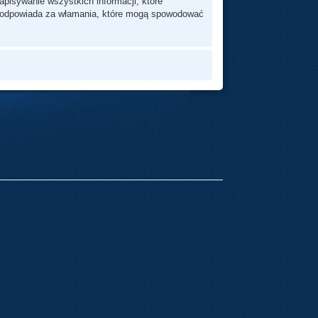
pisywanie wszystkich informacji, które
ie odpowiada za włamania, które mogą spowodować