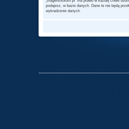
„magentoforum.pl” ma prawo w każdej chwili usun
podajesz, w bazie danych. Dane te nie będą prz
wykradzenie danych.