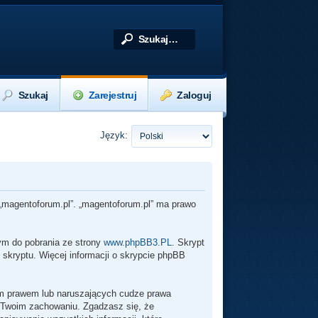
Szukaj
Zarejestruj
Zaloguj
Język:
z „magentoforum.pl”. „magentoforum.pl” ma prawo
wym do pobrania ze strony
www.phpBB3.PL
. Skrypt
 skryptu. Więcej informacji o skrypcie phpBB
im prawem lub naruszających cudze prawa
 Twoim zachowaniu. Zgadzasz się, że