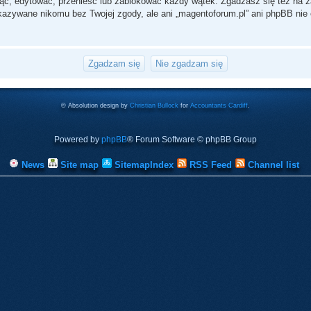
ąć, edytować, przenieść lub zablokować każdy wątek. Zgadzasz się też na za
ekazywane nikomu bez Twojej zgody, ale ani „magentoforum.pl” ani phpBB n
© Absolution design by
Christian Bullock
for
Accountants Cardiff
.
Powered by
phpBB
® Forum Software © phpBB Group
News
Site map
SitemapIndex
RSS Feed
Channel list