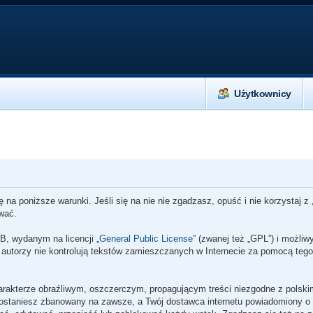
Użytkownicy
ę na poniższe warunki. Jeśli się na nie nie zgadzasz, opuść i nie korzystaj 
ować.
B, wydanym na licencji „
General Public License
” (zwanej też „GPL”) i możli
o autorzy nie kontrolują tekstów zamieszczanych w Internecie za pomocą tego
arakterze obraźliwym, oszczerczym, propagującym treści niezgodne z polsk
zostaniesz zbanowany na zawsze, a Twój dostawca internetu powiadomiony o