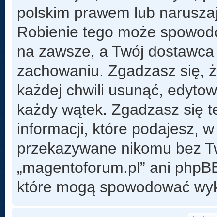
polskim prawem lub naruszaj
Robienie tego może spowod
na zawsze, a Twój dostawca
zachowaniu. Zgadzasz się, 
każdej chwili usunąć, edyto
każdy wątek. Zgadzasz się t
informacji, które podajesz, 
przekazywane nikomu bez Two
„magentoforum.pl” ani phpB
które mogą spowodować wyk