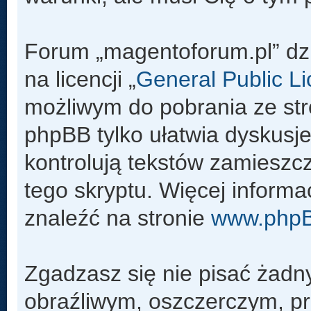
Forum „magentoforum.pl” dz
na licencji „
General Public L
możliwym do pobrania ze st
phpBB tylko ułatwia dyskusje 
kontrolują tekstów zamieszc
tego skryptu. Więcej inform
znaleźć na stronie
www.php
Zgadzasz się nie pisać żadn
obraźliwym, oszczerczym, pr