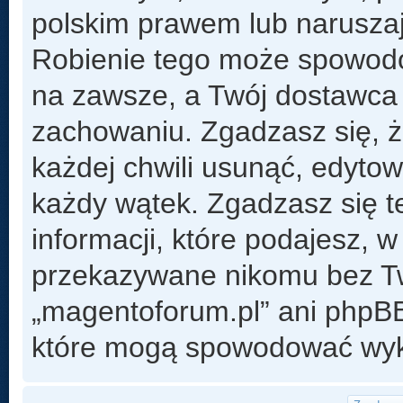
polskim prawem lub naruszaj
Robienie tego może spowod
na zawsze, a Twój dostawca
zachowaniu. Zgadzasz się, 
każdej chwili usunąć, edyto
każdy wątek. Zgadzasz się t
informacji, które podajesz, 
przekazywane nikomu bez Two
„magentoforum.pl” ani phpB
które mogą spowodować wyk