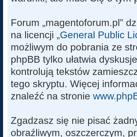
Forum „magentoforum.pl” dz
na licencji „
General Public L
możliwym do pobrania ze st
phpBB tylko ułatwia dyskusje 
kontrolują tekstów zamieszc
tego skryptu. Więcej inform
znaleźć na stronie
www.php
Zgadzasz się nie pisać żadn
obraźliwym, oszczerczym, pr