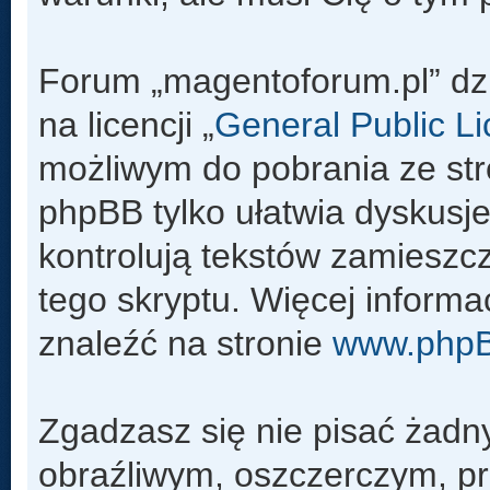
Forum „magentoforum.pl” dz
na licencji „
General Public L
możliwym do pobrania ze st
phpBB tylko ułatwia dyskusje 
kontrolują tekstów zamieszc
tego skryptu. Więcej inform
znaleźć na stronie
www.php
Zgadzasz się nie pisać żadn
obraźliwym, oszczerczym, pr