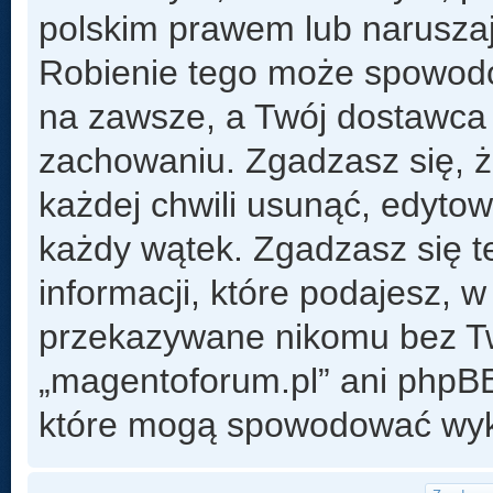
polskim prawem lub naruszaj
Robienie tego może spowod
na zawsze, a Twój dostawca
zachowaniu. Zgadzasz się, 
każdej chwili usunąć, edyto
każdy wątek. Zgadzasz się t
informacji, które podajesz, 
przekazywane nikomu bez Two
„magentoforum.pl” ani phpB
które mogą spowodować wyk