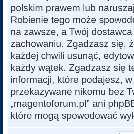
polskim prawem lub naruszaj
Robienie tego może spowod
na zawsze, a Twój dostawca
zachowaniu. Zgadzasz się, 
każdej chwili usunąć, edyto
każdy wątek. Zgadzasz się t
informacji, które podajesz, 
przekazywane nikomu bez Two
„magentoforum.pl” ani phpB
które mogą spowodować wyk