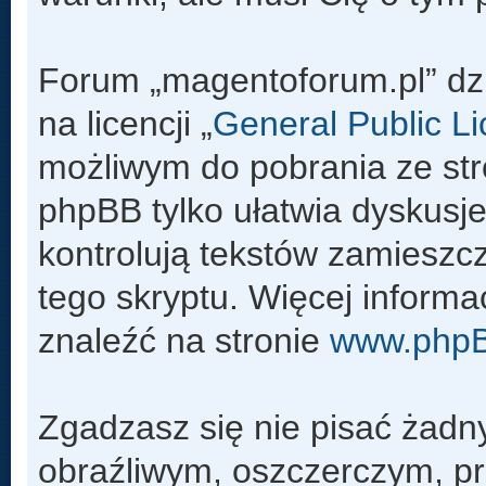
Forum „magentoforum.pl” dz
na licencji „
General Public L
możliwym do pobrania ze st
phpBB tylko ułatwia dyskusje 
kontrolują tekstów zamieszc
tego skryptu. Więcej inform
znaleźć na stronie
www.php
Zgadzasz się nie pisać żadn
obraźliwym, oszczerczym, pr