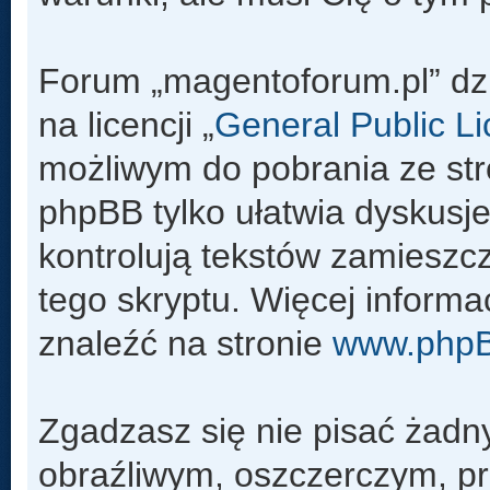
Forum „magentoforum.pl” dz
na licencji „
General Public L
możliwym do pobrania ze st
phpBB tylko ułatwia dyskusje 
kontrolują tekstów zamieszc
tego skryptu. Więcej inform
znaleźć na stronie
www.php
Zgadzasz się nie pisać żadn
obraźliwym, oszczerczym, pr