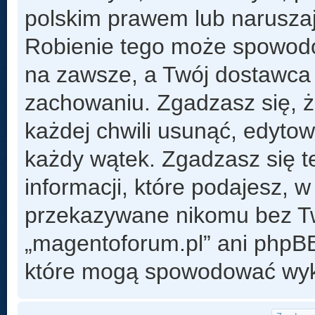
polskim prawem lub naruszaj
Robienie tego może spowod
na zawsze, a Twój dostawca
zachowaniu. Zgadzasz się, 
każdej chwili usunąć, edyto
każdy wątek. Zgadzasz się t
informacji, które podajesz, 
przekazywane nikomu bez Two
„magentoforum.pl” ani phpB
które mogą spowodować wyk