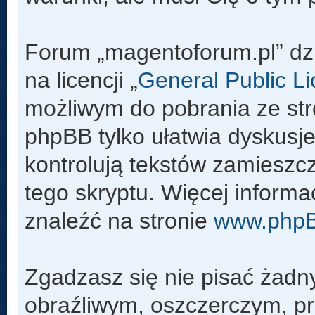
Forum „magentoforum.pl” dz
na licencji „
General Public L
możliwym do pobrania ze st
phpBB tylko ułatwia dyskusje 
kontrolują tekstów zamieszc
tego skryptu. Więcej inform
znaleźć na stronie
www.php
Zgadzasz się nie pisać żadn
obraźliwym, oszczerczym, pr