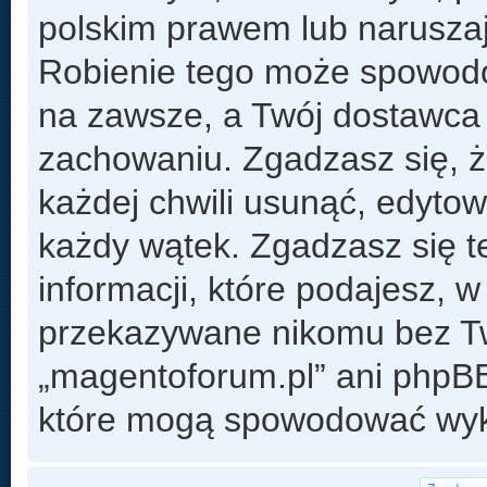
polskim prawem lub naruszaj
Robienie tego może spowod
na zawsze, a Twój dostawca
zachowaniu. Zgadzasz się, 
każdej chwili usunąć, edyto
każdy wątek. Zgadzasz się t
informacji, które podajesz, 
przekazywane nikomu bez Two
„magentoforum.pl” ani phpB
które mogą spowodować wyk