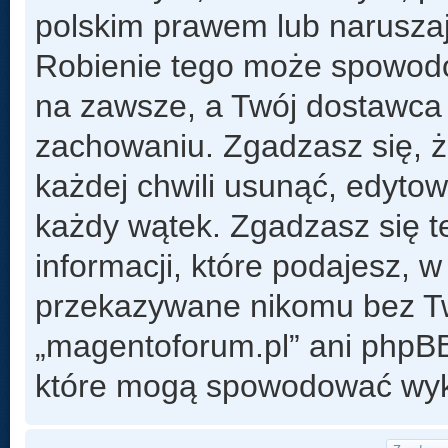
polskim prawem lub naruszaj
Robienie tego może spowod
na zawsze, a Twój dostawca
zachowaniu. Zgadzasz się, 
każdej chwili usunąć, edyto
każdy wątek. Zgadzasz się t
informacji, które podajesz, 
przekazywane nikomu bez Two
„magentoforum.pl” ani phpB
które mogą spowodować wyk