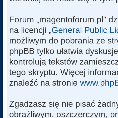
Forum „magentoforum.pl” dz
na licencji „
General Public L
możliwym do pobrania ze st
phpBB tylko ułatwia dyskusje 
kontrolują tekstów zamieszc
tego skryptu. Więcej inform
znaleźć na stronie
www.php
Zgadzasz się nie pisać żadn
obraźliwym, oszczerczym, pr