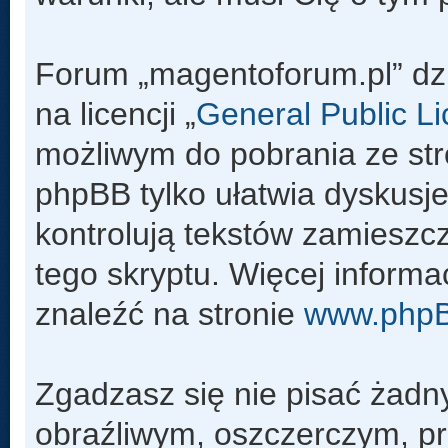
Forum „magentoforum.pl” dz
na licencji „
General Public L
możliwym do pobrania ze st
phpBB tylko ułatwia dyskusje 
kontrolują tekstów zamieszc
tego skryptu. Więcej inform
znaleźć na stronie
www.php
Zgadzasz się nie pisać żadn
obraźliwym, oszczerczym, pr