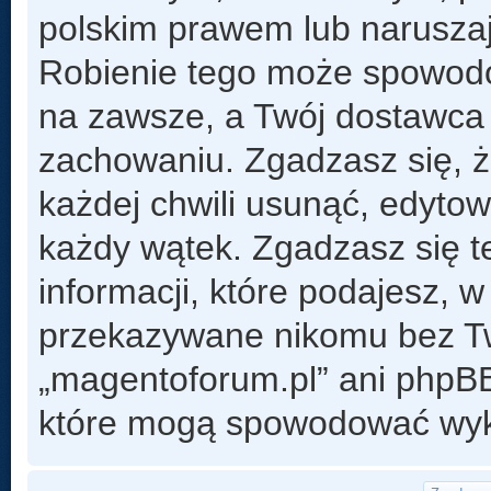
polskim prawem lub naruszaj
Robienie tego może spowod
na zawsze, a Twój dostawca
zachowaniu. Zgadzasz się, 
każdej chwili usunąć, edyto
każdy wątek. Zgadzasz się t
informacji, które podajesz, 
przekazywane nikomu bez Two
„magentoforum.pl” ani phpB
które mogą spowodować wyk