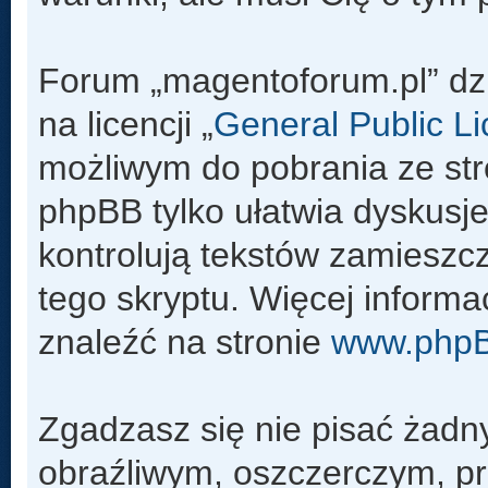
Forum „magentoforum.pl” dz
na licencji „
General Public L
możliwym do pobrania ze st
phpBB tylko ułatwia dyskusje 
kontrolują tekstów zamieszc
tego skryptu. Więcej inform
znaleźć na stronie
www.php
Zgadzasz się nie pisać żadn
obraźliwym, oszczerczym, pr