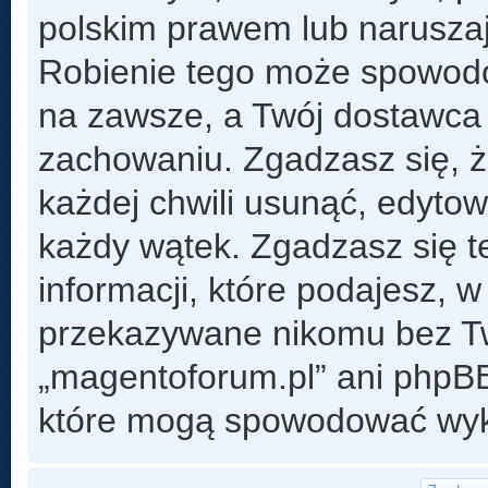
polskim prawem lub naruszaj
Robienie tego może spowod
na zawsze, a Twój dostawca
zachowaniu. Zgadzasz się, 
każdej chwili usunąć, edyto
każdy wątek. Zgadzasz się t
informacji, które podajesz, 
przekazywane nikomu bez Two
„magentoforum.pl” ani phpB
które mogą spowodować wyk