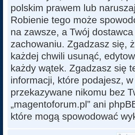
polskim prawem lub naruszaj
Robienie tego może spowod
na zawsze, a Twój dostawca
zachowaniu. Zgadzasz się, 
każdej chwili usunąć, edyto
każdy wątek. Zgadzasz się t
informacji, które podajesz, 
przekazywane nikomu bez Two
„magentoforum.pl” ani phpB
które mogą spowodować wyk