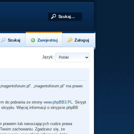
Szukaj
Zarejestruj
Zaloguj
Język:
z „magentoforum.pl”. „magentoforum.pl” ma prawo
wym do pobrania ze strony
www.phpBB3.PL
. Skrypt
 skryptu. Więcej informacji o skrypcie phpBB
im prawem lub naruszających cudze prawa
 Twoim zachowaniu. Zgadzasz się, że