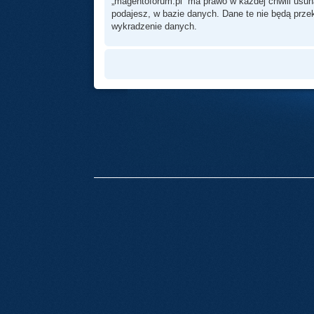
„magentoforum.pl” ma prawo w każdej chwili usun
podajesz, w bazie danych. Dane te nie będą prz
wykradzenie danych.