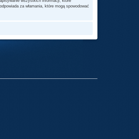
pisywanie wszystkich informacji, które
ie odpowiada za włamania, które mogą spowodować