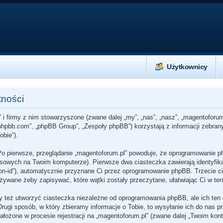
Użytkownicy
tności
 i firmy z nim stowarzyszone (zwane dalej „my”, „nas”, „nasz”, „magentoforum
w.phpbb.com”, „phpBB Group”, „Zespoły phpBB”) korzystają z informacji zebra
obie”).
Po pierwsze, przeglądanie „magentoforum.pl” powoduje, że oprogramowanie p
owych na Twoim komputerze). Pierwsze dwa ciasteczka zawierają identyfikato
sion-id”), automatycznie przyznane Ci przez oprogramowanie phpBB. Trzecie c
używane żeby zapisywać, które wątki zostały przeczytane, ułatwiając Ci w te
 też utworzyć ciasteczka niezależne od oprogramowania phpBB, ale ich ten 
ugi sposób, w który zbieramy informacje o Tobie, to wysyłanie ich do nas p
ożone w procesie rejestracji na „magentoforum.pl” (zwane dalej „Twoim kontem