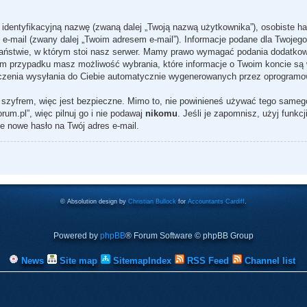
ą identyfikacyjną nazwę (zwaną dalej „Twoją nazwą użytkownika”), osobiste 
s e-mail (zwany dalej „Twoim adresem e-mail”). Informacje podane dla Twojeg
stwie, w którym stoi nasz serwer. Mamy prawo wymagać podania dodatkowych 
ym przypadku masz możliwość wybrania, które informacje o Twoim koncie są w
czenia wysyłania do Ciebie automatycznie wygenerowanych przez oprogramo
 szyfrem, więc jest bezpieczne. Mimo to, nie powinieneś używać tego same
um.pl”, więc pilnuj go i nie podawaj
nikomu
. Jeśli je zapomnisz, użyj funkc
e nowe hasło na Twój adres e-mail.
© Absolution design by
Christian Bullock
for
Accountants Cardiff
.
Powered by
phpBB
® Forum Software © phpBB Group
News
Site map
SitemapIndex
RSS Feed
Channel list