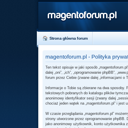
magentoforum.pl
Strona główna forum
magentoforum.pl - Polityka prywa
Ten tekst opisuje w jaki sposób „magentoforum.pl”
dalej „oni”, „ich”, „oprogramowanie phpBB”, „ww
forum przez Ciebie (zwane dalej „informacjami o T
Informacje o Tobie są zbierane na dwa sposoby. 
tekstowych pobranych do katalogu plików tymczas
anonimowy identyfikator sesji (zwany dalej „ses
chociaż jeden wątek na „magentoforum.pl” i jest 
W czasie przeglądania „magentoforum.pl” możemy
strony utworzone przez oprogramowanie phpBB. Dr
jako anonimowy użytkownik, konto użytkownika zał