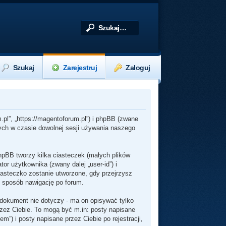
Szukaj
Zarejestruj
Zaloguj
.pl”, „https://magentoforum.pl”) i phpBB (zwane
nych w czasie dowolnej sesji używania naszego
hpBB tworzy kilka ciasteczek (małych plików
r użytkownika (zwany dalej „user-id”) i
iasteczko zostanie utworzone, gdy przejrzysz
n sposób nawigację po forum.
dokument nie dotyczy - ma on opisywać tylko
rzez Ciebie. To mogą być m.in: posty napisane
”) i posty napisane przez Ciebie po rejestracji,