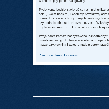
w czasie, gdy jesteś zalogowany.
Twoje konto będzie zawierać co najmniej unikaln
dalej „Twoim hasłem”) i osobisty prawidłowy adre
prawa dotyczące ochrony danych osobowych w pań
czy podanie ich jest konieczne, czy nie. W każd
użytkownika masz możliwość włączenia lub wyłą
Twoje hasło zostało zaszyfrowane jednostronnym
umożliwia dostęp do Twojego konta na „magentofor
nazwę użytkownika i adres e-mail, a potem prześl
Powrót do ekranu logowania