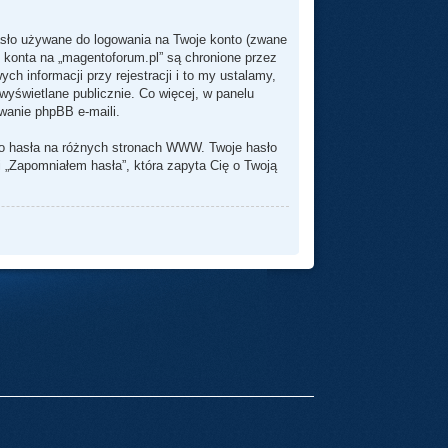
hasło używane do logowania na Twoje konto (zwane
o konta na „magentoforum.pl” są chronione przez
informacji przy rejestracji i to my ustalamy,
yświetlane publicznie. Co więcej, w panelu
wanie phpBB e-maili.
go hasła na różnych stronach WWW. Twoje hasło
ji „Zapomniałem hasła”, która zapyta Cię o Twoją