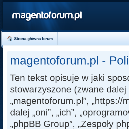
magentoforum.pl
Strona główna forum
magentoforum.pl - Pol
Ten tekst opisuje w jaki spos
stowarzyszone (zwane dalej „
„magentoforum.pl”, „https:/
dalej „oni”, „ich”, „oprogr
„phpBB Group”, „Zespoły php