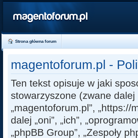
magentoforum.pl
Strona główna forum
magentoforum.pl - Pol
Ten tekst opisuje w jaki spos
stowarzyszone (zwane dalej „
„magentoforum.pl”, „https:/
dalej „oni”, „ich”, „oprogr
„phpBB Group”, „Zespoły php