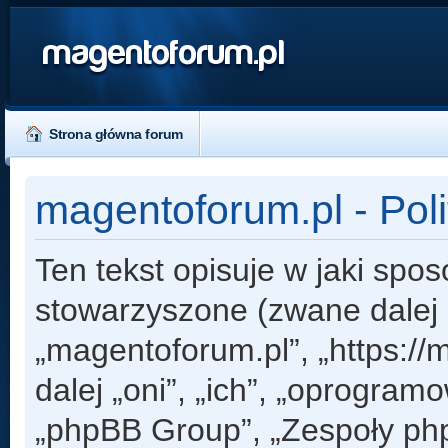
magentoforum.pl
Strona główna forum
magentoforum.pl - Pol
Ten tekst opisuje w jaki spos
stowarzyszone (zwane dalej „
„magentoforum.pl”, „https:/
dalej „oni”, „ich”, „oprogr
„phpBB Group”, „Zespoły php